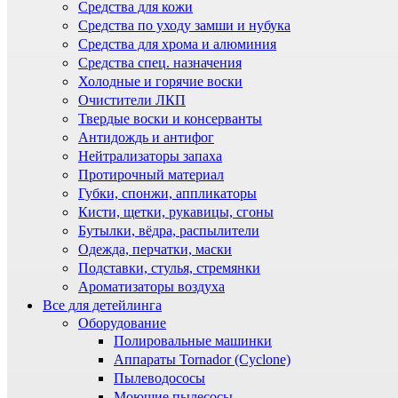
Средства для кожи
Средства по уходу замши и нубука
Средства для хрома и алюминия
Средства спец. назначения
Холодные и горячие воски
Очистители ЛКП
Твердые воски и консерванты
Антидождь и антифог
Нейтрализаторы запаха
Протирочный материал
Губки, спонжи, аппликаторы
Кисти, щетки, рукавицы, сгоны
Бутылки, вёдра, распылители
Одежда, перчатки, маски
Подставки, стулья, стремянки
Ароматизаторы воздуха
Все для детейлинга
Оборудование
Полировальные машинки
Аппараты Tornador (Cyclone)
Пылеводососы
Моющие пылесосы