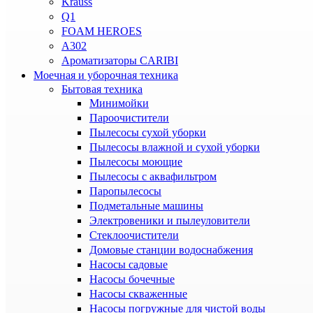
Krauss
Q1
FOAM HEROES
A302
Ароматизаторы CARIBI
Моечная и уборочная техника
Бытовая техника
Минимойки
Пароочистители
Пылесосы сухой уборки
Пылесосы влажной и сухой уборки
Пылесосы моющие
Пылесосы с аквафильтром
Паропылесосы
Подметальные машины
Электровеники и пылеуловители
Стеклоочистители
Домовые станции водоснабжения
Насосы садовые
Насосы бочечные
Насосы скваженные
Насосы погружные для чистой воды