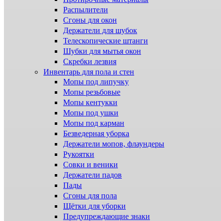
Распылители
Сгоны для окон
Держатели для шубок
Телескопические штанги
Шубки для мытья окон
Скребки лезвия
Инвентарь для пола и стен
Мопы под липучку
Мопы резьбовые
Мопы кентукки
Мопы под ушки
Мопы под карман
Безведерная уборка
Держатели мопов, флаундеры
Рукоятки
Совки и веники
Держатели падов
Пады
Сгоны для пола
Щётки для уборки
Предупреждающие знаки