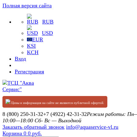
Полная версия сайта
RUB
USD
EUR
KSI
KCH
Вход
Регистрация
Цены и информация на сайте не являются публичной офертой.
8 (800) 250-31-32
+7 (4922) 42-31-32
Режим работы: П
10:00—18:00 Сб- Вс — Выходной
Заказать обратный звонок
info@aquaservice-vl.ru
Корзина
0
0 руб.