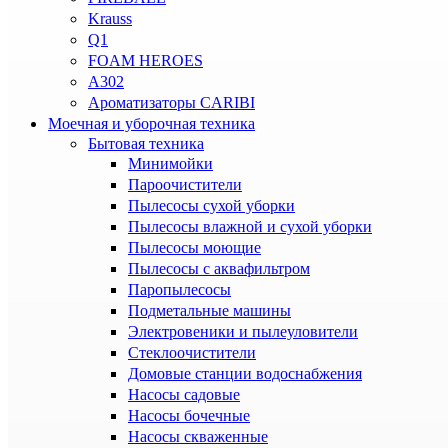
Krauss
Q1
FOAM HEROES
A302
Ароматизаторы CARIBI
Моечная и уборочная техника
Бытовая техника
Минимойки
Пароочистители
Пылесосы сухой уборки
Пылесосы влажной и сухой уборки
Пылесосы моющие
Пылесосы с аквафильтром
Паропылесосы
Подметальные машины
Электровеники и пылеуловители
Стеклоочистители
Домовые станции водоснабжения
Насосы садовые
Насосы бочечные
Насосы скваженные