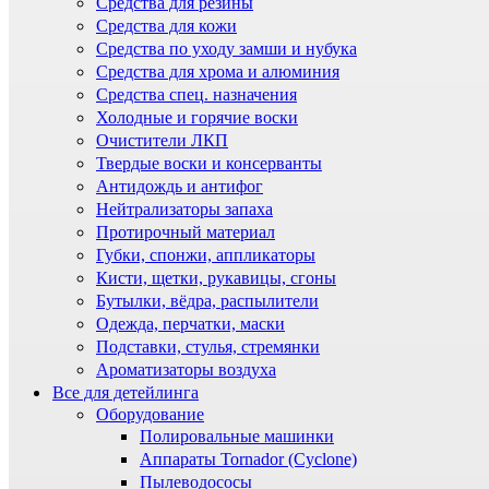
Средства для резины
Средства для кожи
Средства по уходу замши и нубука
Средства для хрома и алюминия
Средства спец. назначения
Холодные и горячие воски
Очистители ЛКП
Твердые воски и консерванты
Антидождь и антифог
Нейтрализаторы запаха
Протирочный материал
Губки, спонжи, аппликаторы
Кисти, щетки, рукавицы, сгоны
Бутылки, вёдра, распылители
Одежда, перчатки, маски
Подставки, стулья, стремянки
Ароматизаторы воздуха
Все для детейлинга
Оборудование
Полировальные машинки
Аппараты Tornador (Cyclone)
Пылеводососы