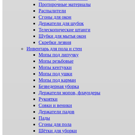
Протирочные материалы
Распылители
Сгоны для окон
Держатели для шубок
Телескопические штанги
Шубки для мытья окон
Скребки лезвия
Инвентарь для пола и стен
Мопы под липучку
Мопы резьбовые
Мопы кентукки
Мопы под ушки
Мопы под карман
Безведерная уборка
Держатели мопов, флаундеры
Рукоятки
Совки и веники
Держатели падов
Пады
Сгоны для пола
Щётки для уборки