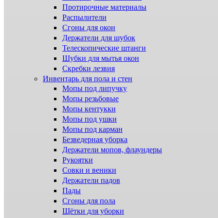
Протирочные материалы
Распылители
Сгоны для окон
Держатели для шубок
Телескопические штанги
Шубки для мытья окон
Скребки лезвия
Инвентарь для пола и стен
Мопы под липучку
Мопы резьбовые
Мопы кентукки
Мопы под ушки
Мопы под карман
Безведерная уборка
Держатели мопов, флаундеры
Рукоятки
Совки и веники
Держатели падов
Пады
Сгоны для пола
Щётки для уборки