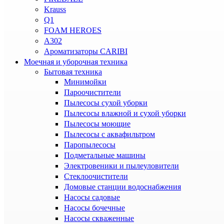
Krauss
Q1
FOAM HEROES
A302
Ароматизаторы CARIBI
Моечная и уборочная техника
Бытовая техника
Минимойки
Пароочистители
Пылесосы сухой уборки
Пылесосы влажной и сухой уборки
Пылесосы моющие
Пылесосы с аквафильтром
Паропылесосы
Подметальные машины
Электровеники и пылеуловители
Стеклоочистители
Домовые станции водоснабжения
Насосы садовые
Насосы бочечные
Насосы скваженные