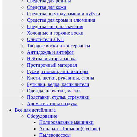
Средства для резины
Средства для кожи
Средства по уходу замши и нубука
Средства для хрома и алюминия
Средства спец. назначения
Холодные и горячие воски
Очистители ЛКП
Твердые воски и консерванты
Антидождь и антифог
Нейтрализаторы запаха
Протирочный материал
Губки, спонжи, аппликаторы
Кисти, щетки, рукавицы, сгоны
Бутылки, вёдра, распылители
Одежда, перчатки, маски
Подставки, стулья, стремянки
Ароматизаторы воздуха
Все для детейлинга
Оборудование
Полировальные машинки
Аппараты Tornador (Cyclone)
Пылеводососы