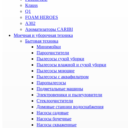
Krauss
Q1
FOAM HEROES
A302
Ароматизаторы CARIBI
Моечная и уборочная техника
Бытовая техника
Минимойки
Пароочистители
Пылесосы сухой уборки
Пылесосы влажной и сухой уборки
Пылесосы моющие
Пылесосы с аквафильтром
Паропылесосы
Подметальные машины
Электровеники и пылеуловители
Стеклоочистители
Домовые станции водоснабжения
Насосы садовые
Насосы бочечные
Насосы скваженные