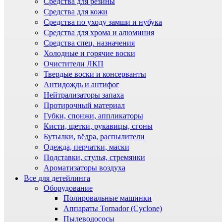
Средства для резины
Средства для кожи
Средства по уходу замши и нубука
Средства для хрома и алюминия
Средства спец. назначения
Холодные и горячие воски
Очистители ЛКП
Твердые воски и консерванты
Антидождь и антифог
Нейтрализаторы запаха
Протирочный материал
Губки, спонжи, аппликаторы
Кисти, щетки, рукавицы, сгоны
Бутылки, вёдра, распылители
Одежда, перчатки, маски
Подставки, стулья, стремянки
Ароматизаторы воздуха
Все для детейлинга
Оборудование
Полировальные машинки
Аппараты Tornador (Cyclone)
Пылеводососы