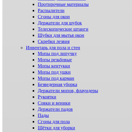
Протирочные материалы
Распылители
Сгоны для окон
Держатели для шубок
Телескопические штанги
Шубки для мытья окон
Скребки лезвия
Инвентарь для пола и стен
Мопы под липучку
Мопы резьбовые
Мопы кентукки
Мопы под ушки
Мопы под карман
Безведерная уборка
Держатели мопов, флаундеры
Рукоятки
Совки и веники
Держатели падов
Пады
Сгоны для пола
Щётки для уборки