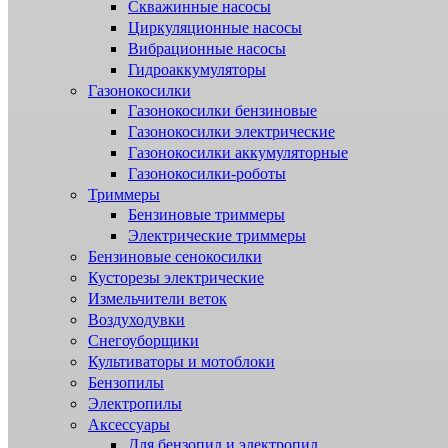
Скважинные насосы
Циркуляционные насосы
Вибрационные насосы
Гидроаккумуляторы
Газонокосилки
Газонокосилки бензиновые
Газонокосилки электрические
Газонокосилки аккумуляторные
Газонокосилки-роботы
Триммеры
Бензиновые триммеры
Электрические триммеры
Бензиновые сенокосилки
Кусторезы электрические
Измельчители веток
Воздуходувки
Снегоуборщики
Культиваторы и мотоблоки
Бензопилы
Электропилы
Аксессуары
Для бензопил и электропил