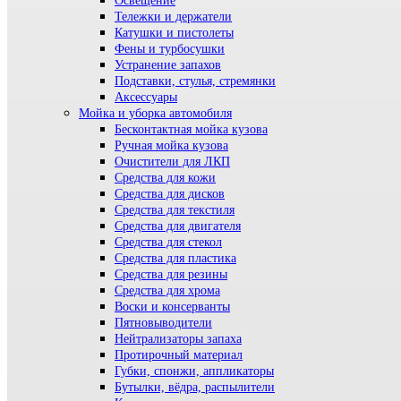
Освещение
Тележки и держатели
Катушки и пистолеты
Фены и турбосушки
Устранение запахов
Подставки, стулья, стремянки
Аксессуары
Мойка и уборка автомобиля
Бесконтактная мойка кузова
Ручная мойка кузова
Очистители для ЛКП
Средства для кожи
Средства для дисков
Средства для текстиля
Средства для двигателя
Средства для стекол
Средства для пластика
Средства для резины
Средства для хрома
Воски и консерванты
Пятновыводители
Нейтрализаторы запаха
Протирочный материал
Губки, спонжи, аппликаторы
Бутылки, вёдра, распылители