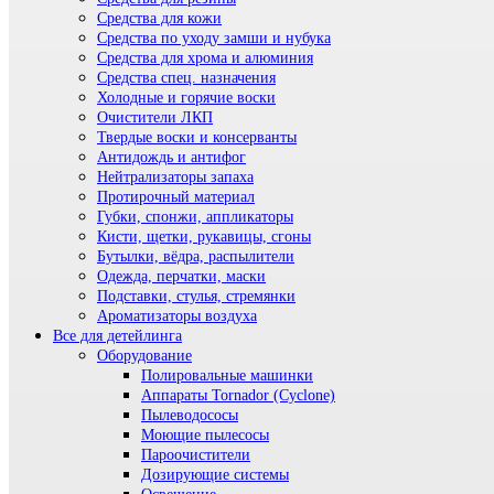
Средства для кожи
Средства по уходу замши и нубука
Средства для хрома и алюминия
Средства спец. назначения
Холодные и горячие воски
Очистители ЛКП
Твердые воски и консерванты
Антидождь и антифог
Нейтрализаторы запаха
Протирочный материал
Губки, спонжи, аппликаторы
Кисти, щетки, рукавицы, сгоны
Бутылки, вёдра, распылители
Одежда, перчатки, маски
Подставки, стулья, стремянки
Ароматизаторы воздуха
Все для детейлинга
Оборудование
Полировальные машинки
Аппараты Tornador (Cyclone)
Пылеводососы
Моющие пылесосы
Пароочистители
Дозирующие системы