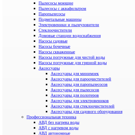
Пылесосы моющие
Пылесосы с аквафильтром
Паропылесосы
Подметальные машины
Электровеники и пылеуловители
Стеклоочистители
Домовые станции водоснабжения
Насосы садовые
Насосы бочечные
Насосы скваженные
Насосы погружные для чистой воды
Насосы погружные для грязной воды
Аксессуары
Аксессуары для минимоек
Аксессуары для пароочистителей
Аксессуары для паропылесосов
Аксессуары для пылесосов
Аксессуары для полотеров
Аксессуары для электровеников
Аксессуары для стеклоочистителей
Аксессуары для садового оборудования
Профессиональная техника
АВД без нагрева воды
АВД с нагревом воды
АВД автономные