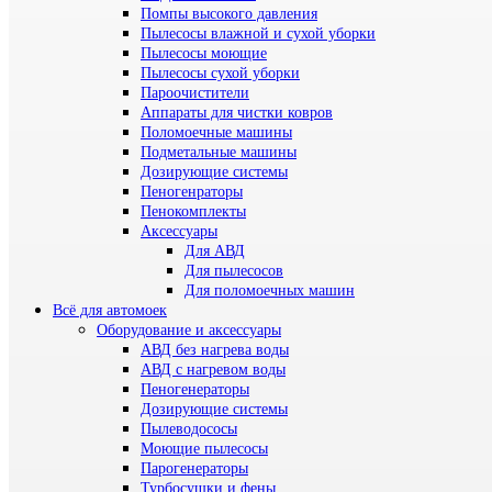
Помпы высокого давления
Пылесосы влажной и сухой уборки
Пылесосы моющие
Пылесосы сухой уборки
Пароочистители
Аппараты для чистки ковров
Поломоечные машины
Подметальные машины
Дозирующие системы
Пеногенраторы
Пенокомплекты
Аксессуары
Для АВД
Для пылесосов
Для поломоечных машин
Всё для автомоек
Оборудование и аксессуары
АВД без нагрева воды
АВД с нагревом воды
Пеногенераторы
Дозирующие системы
Пылеводососы
Моющие пылесосы
Парогенераторы
Турбосушки и фены