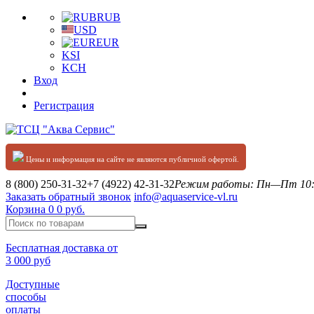
RUB
USD
EUR
KSI
KCH
Вход
Регистрация
Цены и информация на сайте не являются публичной офертой.
8 (800) 250-31-32
+7 (4922) 42-31-32
Режим работы: Пн—Пт 10:0
Заказать обратный звонок
info@aquaservice-vl.ru
Корзина
0
0 руб.
Бесплатная доставка от
3 000 руб
Доступные
способы
оплаты