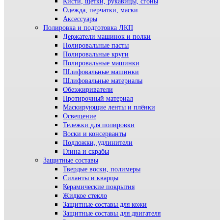
Кисти, щетки, рукавицы, сгоны
Одежда, перчатки, маски
Аксессуары
Полировка и подготовка ЛКП
Держатели машинок и полки
Полировальные пасты
Полировальные круги
Полировальные машинки
Шлифовальные машинки
Шлифовальные материалы
Обезжириватели
Протирочный материал
Маскирующие ленты и плёнки
Освещение
Тележки для полировки
Воски и консерванты
Подложки, удлинители
Глина и скрабы
Защитные составы
Твердые воски, полимеры
Силанты и кварцы
Керамические покрытия
Жидкое стекло
Защитные составы для кожи
Защитные составы для двигателя