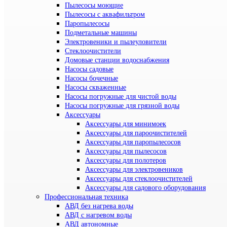
Пылесосы моющие
Пылесосы с аквафильтром
Паропылесосы
Подметальные машины
Электровеники и пылеуловители
Стеклоочистители
Домовые станции водоснабжения
Насосы садовые
Насосы бочечные
Насосы скваженные
Насосы погружные для чистой воды
Насосы погружные для грязной воды
Аксессуары
Аксессуары для минимоек
Аксессуары для пароочистителей
Аксессуары для паропылесосов
Аксессуары для пылесосов
Аксессуары для полотеров
Аксессуары для электровеников
Аксессуары для стеклоочистителей
Аксессуары для садового оборудования
Профессиональная техника
АВД без нагрева воды
АВД с нагревом воды
АВД автономные