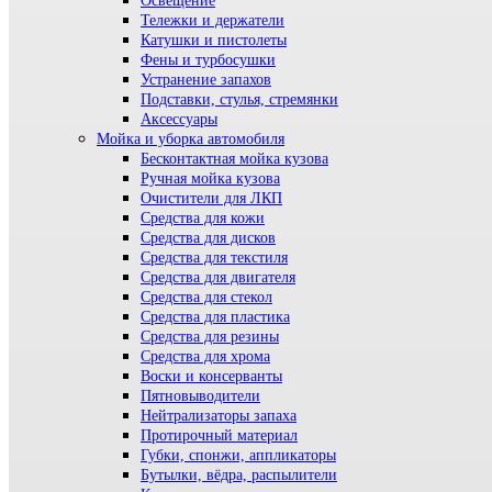
Освещение
Тележки и держатели
Катушки и пистолеты
Фены и турбосушки
Устранение запахов
Подставки, стулья, стремянки
Аксессуары
Мойка и уборка автомобиля
Бесконтактная мойка кузова
Ручная мойка кузова
Очистители для ЛКП
Средства для кожи
Средства для дисков
Средства для текстиля
Средства для двигателя
Средства для стекол
Средства для пластика
Средства для резины
Средства для хрома
Воски и консерванты
Пятновыводители
Нейтрализаторы запаха
Протирочный материал
Губки, спонжи, аппликаторы
Бутылки, вёдра, распылители