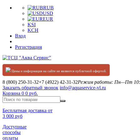
RUB
USD
EUR
KSI
KCH
Вход
Регистрация
Цены и информация на сайте не являются публичной офертой.
8 (800) 250-31-32
+7 (4922) 42-31-32
Режим работы: Пн—Пт 10:0
Заказать обратный звонок
info@aquaservice-vl.ru
Корзина
0
0 руб.
Бесплатная доставка от
3 000 руб
Доступные
способы
оплаты