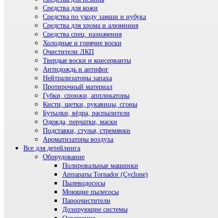
Средства для кожи
Средства по уходу замши и нубука
Средства для хрома и алюминия
Средства спец. назначения
Холодные и горячие воски
Очистители ЛКП
Твердые воски и консерванты
Антидождь и антифог
Нейтрализаторы запаха
Протирочный материал
Губки, спонжи, аппликаторы
Кисти, щетки, рукавицы, сгоны
Бутылки, вёдра, распылители
Одежда, перчатки, маски
Подставки, стулья, стремянки
Ароматизаторы воздуха
Все для детейлинга
Оборудование
Полировальные машинки
Аппараты Tornador (Cyclone)
Пылеводососы
Моющие пылесосы
Пароочистители
Дозирующие системы