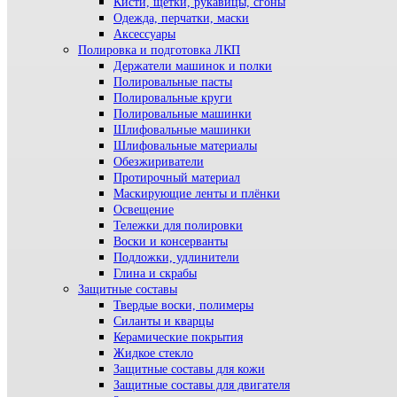
Кисти, щетки, рукавицы, сгоны
Одежда, перчатки, маски
Аксессуары
Полировка и подготовка ЛКП
Держатели машинок и полки
Полировальные пасты
Полировальные круги
Полировальные машинки
Шлифовальные машинки
Шлифовальные материалы
Обезжириватели
Протирочный материал
Маскирующие ленты и плёнки
Освещение
Тележки для полировки
Воски и консерванты
Подложки, удлинители
Глина и скрабы
Защитные составы
Твердые воски, полимеры
Силанты и кварцы
Керамические покрытия
Жидкое стекло
Защитные составы для кожи
Защитные составы для двигателя