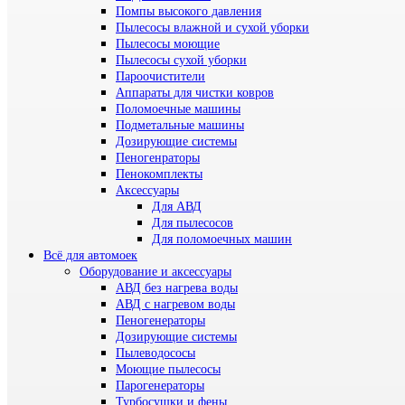
Помпы высокого давления
Пылесосы влажной и сухой уборки
Пылесосы моющие
Пылесосы сухой уборки
Пароочистители
Аппараты для чистки ковров
Поломоечные машины
Подметальные машины
Дозирующие системы
Пеногенраторы
Пенокомплекты
Аксессуары
Для АВД
Для пылесосов
Для поломоечных машин
Всё для автомоек
Оборудование и аксессуары
АВД без нагрева воды
АВД с нагревом воды
Пеногенераторы
Дозирующие системы
Пылеводососы
Моющие пылесосы
Парогенераторы
Турбосушки и фены