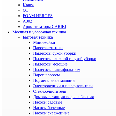
Krauss
Q1
FOAM HEROES
A302
Ароматизаторы CARIBI
Моечная и уборочная техника
Бытовая техника
Минимойки
Пароочистители
Пылесосы сухой уборки
Пылесосы влажной и сухой уборки
Пылесосы моющие
Пылесосы с аквафильтром
Паропылесосы
Подметальные машины
Электровеники и пылеуловители
Стеклоочистители
Домовые станции водоснабжения
Насосы садовые
Насосы бочечные
Насосы скваженные