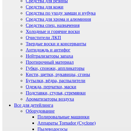
Средства для резины
Средства для кожи
Средства по уходу замши и нубука
Средства для хрома и алюминия
Средства спец. назначения
Холодные и горячие воски
Очистители ЛКП
Твердые воски и консерванты
Антидождь и антифог
Нейтрализаторы запаха
Протирочный материал
Губки, спонжи, аппликаторы
Кисти, щетки, рукавицы, сгоны
Бутылки, вёдра, распылители
Одежда, перчатки, маски
Подставки, стулья, стремянки
Ароматизаторы воздуха
Все для детейлинга
Оборудование
Полировальные машинки
Аппараты Tornador (Cyclone)
Пылеводососы