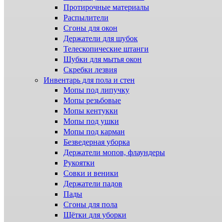
Протирочные материалы
Распылители
Сгоны для окон
Держатели для шубок
Телескопические штанги
Шубки для мытья окон
Скребки лезвия
Инвентарь для пола и стен
Мопы под липучку
Мопы резьбовые
Мопы кентукки
Мопы под ушки
Мопы под карман
Безведерная уборка
Держатели мопов, флаундеры
Рукоятки
Совки и веники
Держатели падов
Пады
Сгоны для пола
Щётки для уборки