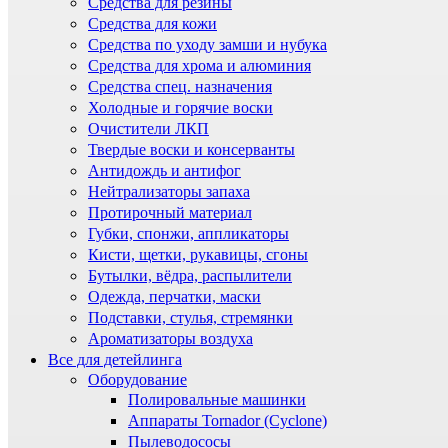
Средства для резины
Средства для кожи
Средства по уходу замши и нубука
Средства для хрома и алюминия
Средства спец. назначения
Холодные и горячие воски
Очистители ЛКП
Твердые воски и консерванты
Антидождь и антифог
Нейтрализаторы запаха
Протирочный материал
Губки, спонжи, аппликаторы
Кисти, щетки, рукавицы, сгоны
Бутылки, вёдра, распылители
Одежда, перчатки, маски
Подставки, стулья, стремянки
Ароматизаторы воздуха
Все для детейлинга
Оборудование
Полировальные машинки
Аппараты Tornador (Cyclone)
Пылеводососы