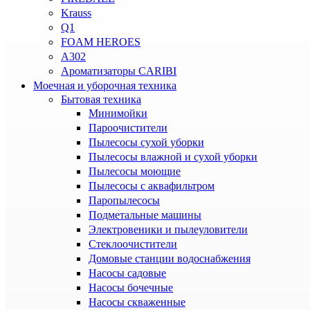
Krauss
Q1
FOAM HEROES
A302
Ароматизаторы CARIBI
Моечная и уборочная техника
Бытовая техника
Минимойки
Пароочистители
Пылесосы сухой уборки
Пылесосы влажной и сухой уборки
Пылесосы моющие
Пылесосы с аквафильтром
Паропылесосы
Подметальные машины
Электровеники и пылеуловители
Стеклоочистители
Домовые станции водоснабжения
Насосы садовые
Насосы бочечные
Насосы скваженные