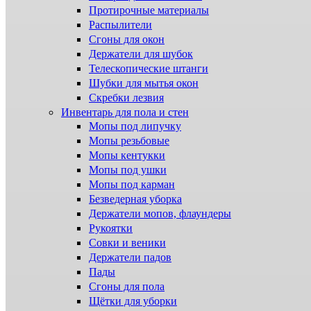
Протирочные материалы
Распылители
Сгоны для окон
Держатели для шубок
Телескопические штанги
Шубки для мытья окон
Скребки лезвия
Инвентарь для пола и стен
Мопы под липучку
Мопы резьбовые
Мопы кентукки
Мопы под ушки
Мопы под карман
Безведерная уборка
Держатели мопов, флаундеры
Рукоятки
Совки и веники
Держатели падов
Пады
Сгоны для пола
Щётки для уборки