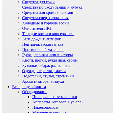
Средства для кожи
Средства по уходу замши и нубука
Средства для хрома и алюминия
Средства спец. назначения
Холодные и горячие воски
Очистители ЛКП
Твердые воски и консерванты
Антидождь и антифог
Нейтрализаторы запаха
Протирочный материал
Губки, спонжи, аппликаторы
Кисти, щетки, рукавицы, сгоны
Бутылки, вёдра, распылители
Одежда, перчатки, маски
Подставки, стулья, стремянки
Ароматизаторы воздуха
Все для детейлинга
Оборудование
Полировальные машинки
Аппараты Tornador (Cyclone)
Пылеводососы
Моющие пылесосы