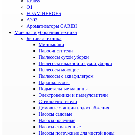
Krauss
Q1
FOAM HEROES
A302
Ароматизаторы CARIBI
Моечная и уборочная техника
Бытовая техника
Минимойки
Пароочистители
Пылесосы сухой уборки
Пылесосы влажной и сухой уборки
Пылесосы моющие
Пылесосы с аквафильтром
Паропылесосы
Подметальные машины
Электровеники и пылеуловители
Стеклоочистители
Домовые станции водоснабжения
Насосы садовые
Насосы бочечные
Насосы скваженные
Насосы погружные для чистой воды