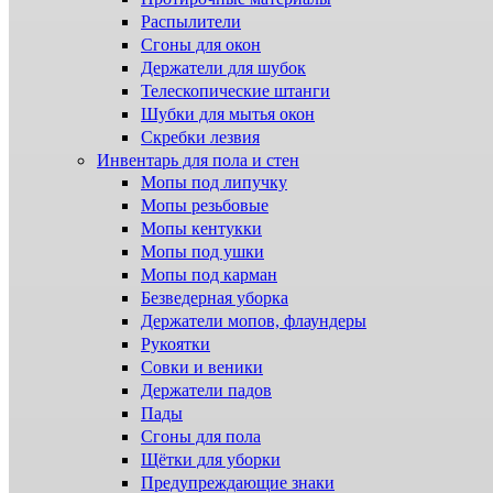
Распылители
Сгоны для окон
Держатели для шубок
Телескопические штанги
Шубки для мытья окон
Скребки лезвия
Инвентарь для пола и стен
Мопы под липучку
Мопы резьбовые
Мопы кентукки
Мопы под ушки
Мопы под карман
Безведерная уборка
Держатели мопов, флаундеры
Рукоятки
Совки и веники
Держатели падов
Пады
Сгоны для пола
Щётки для уборки
Предупреждающие знаки