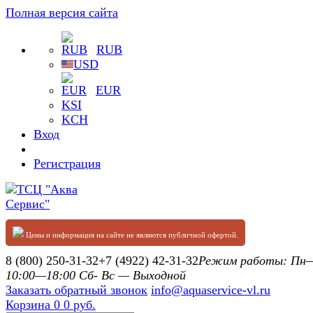
Полная версия сайта
RUB
USD
EUR
KSI
KCH
Вход
Регистрация
Цены и информация на сайте не являются публичной офертой.
8 (800) 250-31-32
+7 (4922) 42-31-32
Режим работы: П
10:00—18:00 Сб- Вс — Выходной
Заказать обратный звонок
info@aquaservice-vl.ru
Корзина
0
0 руб.