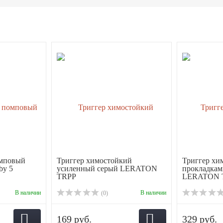
омповый
Триггер химостойкий
Триггер хи
by 5
усиленный серый LERATON
прокладка
TRPP
LERATON 
В наличии
В наличии
(0)
169 руб.
329 руб.