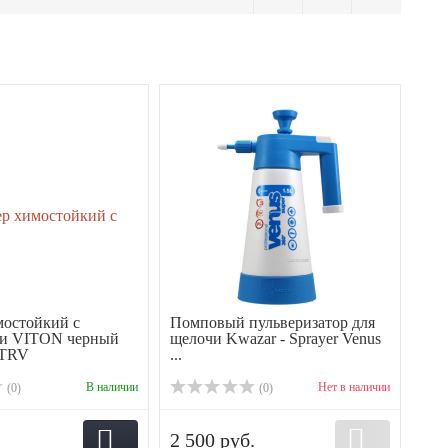
мостойкий с
Помповый пульверизатор для
ми VITON черный
щелочи Kwazar - Sprayer Venus
TRV
...
В наличии
Нет в наличии
(0)
(0)
2 500 руб.