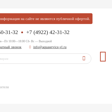
нформация на сайте не являются публичной офертой.
50-31-32
+7 (4922) 42-31-32
Пн—Пт 10:00—18:00 Сб- Вс — Выходной
братный звонок
info@aquaservice-vl.ru
лители