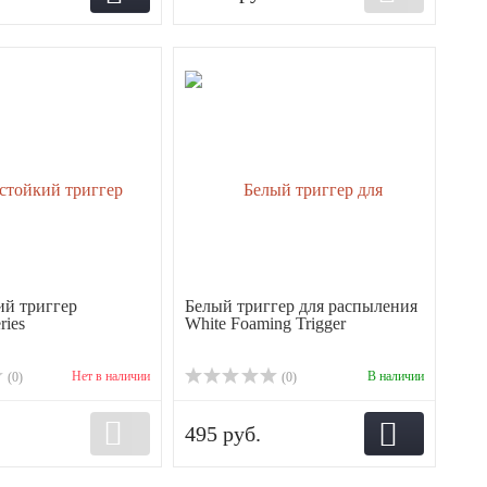
й триггер
Белый триггер для распыления
ries
White Foaming Trigger
Нет в наличии
В наличии
(0)
(0)
495 руб.