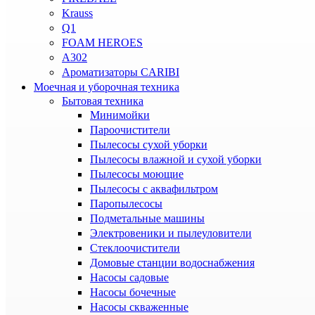
Krauss
Q1
FOAM HEROES
A302
Ароматизаторы CARIBI
Моечная и уборочная техника
Бытовая техника
Минимойки
Пароочистители
Пылесосы сухой уборки
Пылесосы влажной и сухой уборки
Пылесосы моющие
Пылесосы с аквафильтром
Паропылесосы
Подметальные машины
Электровеники и пылеуловители
Стеклоочистители
Домовые станции водоснабжения
Насосы садовые
Насосы бочечные
Насосы скваженные