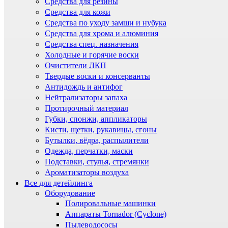
Средства для резины
Средства для кожи
Средства по уходу замши и нубука
Средства для хрома и алюминия
Средства спец. назначения
Холодные и горячие воски
Очистители ЛКП
Твердые воски и консерванты
Антидождь и антифог
Нейтрализаторы запаха
Протирочный материал
Губки, спонжи, аппликаторы
Кисти, щетки, рукавицы, сгоны
Бутылки, вёдра, распылители
Одежда, перчатки, маски
Подставки, стулья, стремянки
Ароматизаторы воздуха
Все для детейлинга
Оборудование
Полировальные машинки
Аппараты Tornador (Cyclone)
Пылеводососы