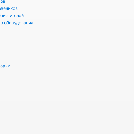
ров
овеников
очистителей
го оборудования
борки