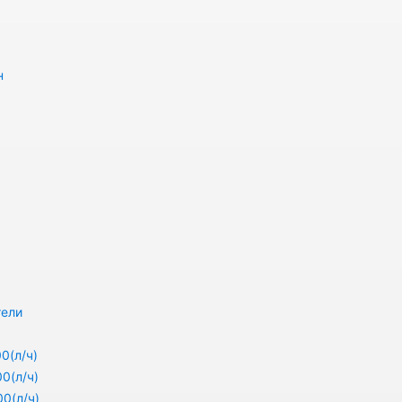
н
тели
0(л/ч)
0(л/ч)
0(л/ч)