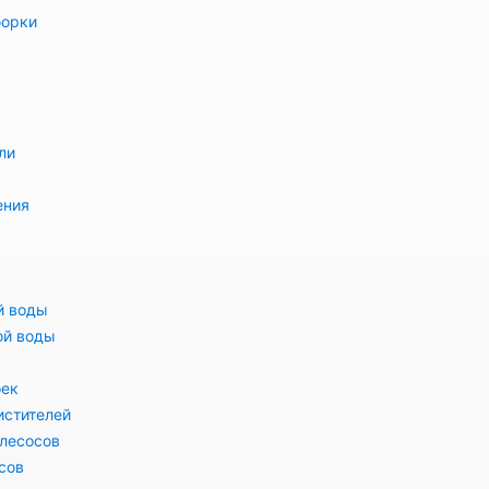
борки
ли
ения
й воды
ой воды
оек
истителей
лесосов
сов