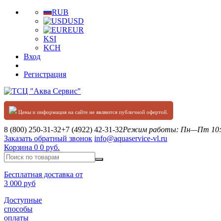
RUB
USD
EUR
KSI
KCH
Вход
Регистрация
Цены и информация на сайте не являются публичной офертой.
8 (800) 250-31-32
+7 (4922) 42-31-32
Режим работы: Пн—Пт 10:0
Заказать обратный звонок
info@aquaservice-vl.ru
Корзина
0
0 руб.
Бесплатная доставка от
3 000 руб
Доступные
способы
оплаты