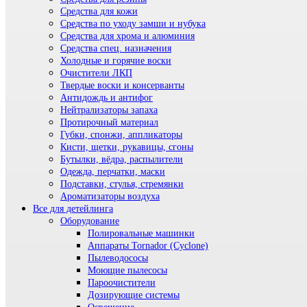
Средства для кожи
Средства по уходу замши и нубука
Средства для хрома и алюминия
Средства спец. назначения
Холодные и горячие воски
Очистители ЛКП
Твердые воски и консерванты
Антидождь и антифог
Нейтрализаторы запаха
Протирочный материал
Губки, спонжи, аппликаторы
Кисти, щетки, рукавицы, сгоны
Бутылки, вёдра, распылители
Одежда, перчатки, маски
Подставки, стулья, стремянки
Ароматизаторы воздуха
Все для детейлинга
Оборудование
Полировальные машинки
Аппараты Tornador (Cyclone)
Пылеводососы
Моющие пылесосы
Пароочистители
Дозирующие системы