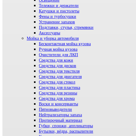
Освещение
Тележки и держатели
Катушки и пистолеты
Фены и турбосушки
Устранение запахов
Подставки, стулья, стремянки
Аксессуары
Мойка и уборка автомобиля
Бесконтактная мойка кузова
Ручная мойка кузова
Очистители для ЛКП
Средства для кожи
Средства для дисков
Средства для текстиля
Средства для двигателя
Средства для стекол
Средства для пластика
Средства для резины
Средства для хрома
Воски и консерванты
Пятновыводители
Нейтрализаторы запаха
Протирочный материал
Губки, спонжи, аппликаторы
Бутылки, вёдра, распылители