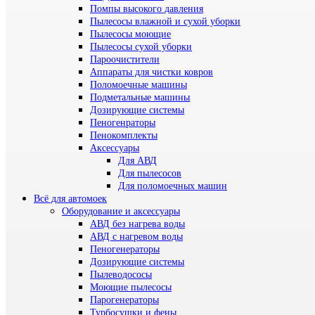
Помпы высокого давления
Пылесосы влажной и сухой уборки
Пылесосы моющие
Пылесосы сухой уборки
Пароочистители
Аппараты для чистки ковров
Поломоечные машины
Подметальные машины
Дозирующие системы
Пеногенраторы
Пенокомплекты
Аксессуары
Для АВД
Для пылесосов
Для поломоечных машин
Всё для автомоек
Оборудование и аксессуары
АВД без нагрева воды
АВД с нагревом воды
Пеногенераторы
Дозирующие системы
Пылеводососы
Моющие пылесосы
Парогенераторы
Турбосушки и фены