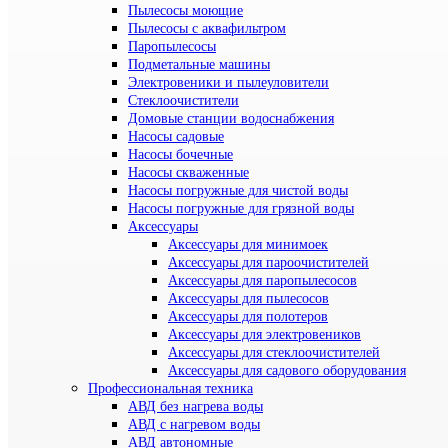
Пылесосы моющие
Пылесосы с аквафильтром
Паропылесосы
Подметальные машины
Электровеники и пылеуловители
Стеклоочистители
Домовые станции водоснабжения
Насосы садовые
Насосы бочечные
Насосы скваженные
Насосы погружные для чистой воды
Насосы погружные для грязной воды
Аксессуары
Аксессуары для минимоек
Аксессуары для пароочистителей
Аксессуары для паропылесосов
Аксессуары для пылесосов
Аксессуары для полотеров
Аксессуары для электровеников
Аксессуары для стеклоочистителей
Аксессуары для садового оборудования
Профессиональная техника
АВД без нагрева воды
АВД с нагревом воды
АВД автономные