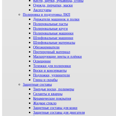
Кисти, щетки, рукавицы, сгоны
Одежда, перчатки, маски
Аксессуары
Полировка и подготовка ЛКП
Держатели машинок и полки
Полировальные пасты
Полировальные круги
Полировальные машинки
Шлифовальные машинки
Шлифовальные материалы
Обезжириватели
Протирочный материал
Маскирующие ленты и плёнки
Освещение
Тележки для полировки
Воски и консерванты
Подложки, удлинители
Глина и скрабы
Защитные составы
Твердые воски, полимеры
Силанты и кварцы
Керамические покрытия
Жидкое стекло
Защитные составы для кожи
Защитные составы для двигателя