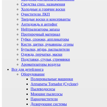
Средства спец. назначения
Холодные и горячие воски
Очистители ЛКП
Твердые воски и консерванты
Антидождь и антифог
Нейтрализаторы запаха
Протирочный материал
Губки, спонжи, аппликаторы
Кисти, щетки, рукавицы, сгоны
Бутылки, вёдра, распылители
Одежда, перчатки, маски
Подставки, стулья, стремянки
Ароматизаторы воздуха
Все для детейлинга
Оборудование
Полировальные машинки
Аппараты Tornador (Cyclone)
Пылеводососы
Моющие пылесосы
Пароочистители
Дозирующие системы