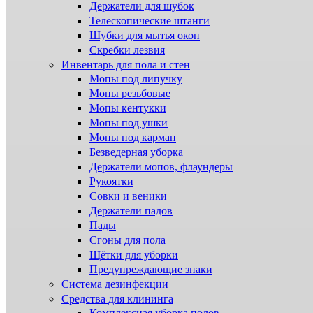
Держатели для шубок
Телескопические штанги
Шубки для мытья окон
Скребки лезвия
Инвентарь для пола и стен
Мопы под липучку
Мопы резьбовые
Мопы кентукки
Мопы под ушки
Мопы под карман
Безведерная уборка
Держатели мопов, флаундеры
Рукоятки
Совки и веники
Держатели падов
Пады
Сгоны для пола
Щётки для уборки
Предупреждающие знаки
Система дезинфекции
Cредства для клининга
Комплексная уборка полов