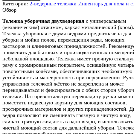
Категории:
2-ведерные тележки
Инвентарь для пола и с
Обзор
Тележка уборочная двухведерная
с универсальным
(механическим) отжимом, каркас металлический (хром)
Тележка уборочная с двумя ведрами предназначена для
уборки и мойки полов, перемещения воды, моющих
растворов и клининговых принадлежностей. Рекоменду
применять для бытовых и производственных помещени
небольшой площадью. Тележка имеет прочную стальну
раму с хромированным покрытием, оснащённую четыр
поворотными колёсами, обеспечивающих необходимую
устойчивость и маневренность при передвижении. Ручк
управления тележкой жёстко не закреплена и может
перекидываться и фиксироваться с обеих сторон уборо
тележки. На горизонтальную перекладину ручки можно
поместить подвесную корзину для моющих составов,
протирочных материалов и других принадлежностей. Д
ведра позволяют не смешивать грязную и чистую воду,
сливать грязную жидкость в одно ведро, и использовать
чистый моющий состав для дальнейшей уборки. Тележк