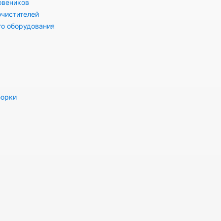
овеников
очистителей
го оборудования
борки