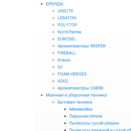
БРЕНДЫ
UNILITE
LERATON
POLYTOP
KochChemie
EUROSEL
Ароматизаторы WISPER
FIREBALL
Krauss
Q1
FOAM HEROES
A302
Ароматизаторы CARIBI
Моечная и уборочная техника
Бытовая техника
Минимойки
Пароочистители
Пылесосы сухой уборки
Пылесосы влажной и сухой у