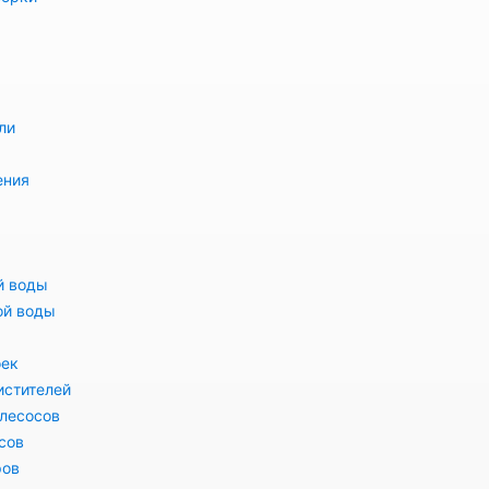
ли
ения
й воды
ой воды
оек
истителей
лесосов
сов
ров