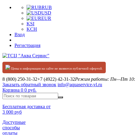
RUB
USD
EUR
KSI
KCH
Вход
Регистрация
Цены и информация на сайте не являются публичной офертой.
8 (800) 250-31-32
+7 (4922) 42-31-32
Режим работы: Пн—Пт 10:0
Заказать обратный звонок
info@aquaservice-vl.ru
Корзина
0
0 руб.
Бесплатная доставка от
3 000 руб
Доступные
способы
оплаты