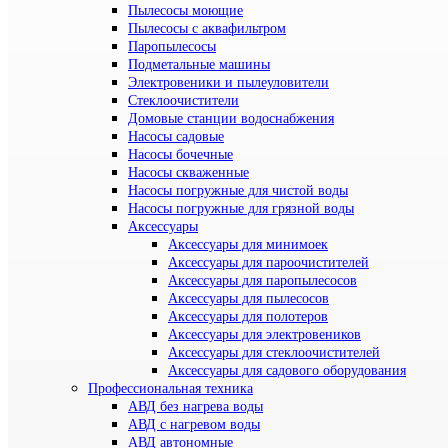
Пылесосы моющие
Пылесосы с аквафильтром
Паропылесосы
Подметальные машины
Электровеники и пылеуловители
Стеклоочистители
Домовые станции водоснабжения
Насосы садовые
Насосы бочечные
Насосы скваженные
Насосы погружные для чистой воды
Насосы погружные для грязной воды
Аксессуары
Аксессуары для минимоек
Аксессуары для пароочистителей
Аксессуары для паропылесосов
Аксессуары для пылесосов
Аксессуары для полотеров
Аксессуары для электровеников
Аксессуары для стеклоочистителей
Аксессуары для садового оборудования
Профессиональная техника
АВД без нагрева воды
АВД с нагревом воды
АВД автономные