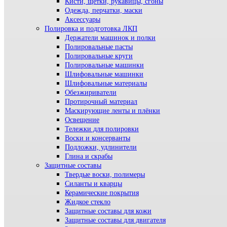
Кисти, щетки, рукавицы, сгоны
Одежда, перчатки, маски
Аксессуары
Полировка и подготовка ЛКП
Держатели машинок и полки
Полировальные пасты
Полировальные круги
Полировальные машинки
Шлифовальные машинки
Шлифовальные материалы
Обезжириватели
Протирочный материал
Маскирующие ленты и плёнки
Освещение
Тележки для полировки
Воски и консерванты
Подложки, удлинители
Глина и скрабы
Защитные составы
Твердые воски, полимеры
Силанты и кварцы
Керамические покрытия
Жидкое стекло
Защитные составы для кожи
Защитные составы для двигателя