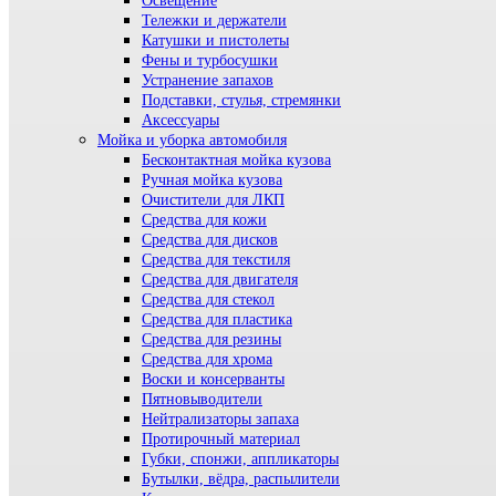
Освещение
Тележки и держатели
Катушки и пистолеты
Фены и турбосушки
Устранение запахов
Подставки, стулья, стремянки
Аксессуары
Мойка и уборка автомобиля
Бесконтактная мойка кузова
Ручная мойка кузова
Очистители для ЛКП
Средства для кожи
Средства для дисков
Средства для текстиля
Средства для двигателя
Средства для стекол
Средства для пластика
Средства для резины
Средства для хрома
Воски и консерванты
Пятновыводители
Нейтрализаторы запаха
Протирочный материал
Губки, спонжи, аппликаторы
Бутылки, вёдра, распылители