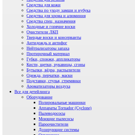
Средства для кожи
Средства по уходу замши и нубука
Средства для хрома и алюминия
Средства спец. назначения
Холодные и горячие воски
Очистители ЛКП
Твердые воски и консерванты
Антидождь и антифог
Нейтрализаторы запаха
Протирочный материал
Губки, спонжи, аппликаторы
Кисти, щетки, рукавицы, сгоны
Бутылки, вёдра, распылители
Одежда, перчатки, маски
Подставки, стулья, стремянки
Ароматизаторы воздуха
Все для детейлинга
Оборудование
Полировальные машинки
Аппараты Tornador (Cyclone)
Пылеводососы
Моющие пылесосы
Пароочистители
Дозирующие системы