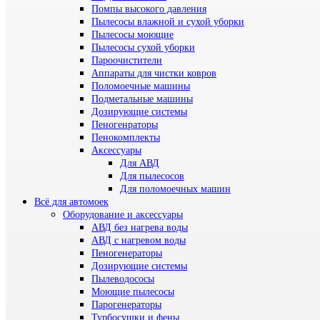
Помпы высокого давления
Пылесосы влажной и сухой уборки
Пылесосы моющие
Пылесосы сухой уборки
Пароочистители
Аппараты для чистки ковров
Поломоечные машины
Подметальные машины
Дозирующие системы
Пеногенраторы
Пенокомплекты
Аксессуары
Для АВД
Для пылесосов
Для поломоечных машин
Всё для автомоек
Оборудование и аксессуары
АВД без нагрева воды
АВД с нагревом воды
Пеногенераторы
Дозирующие системы
Пылеводососы
Моющие пылесосы
Парогенераторы
Турбосушки и фены