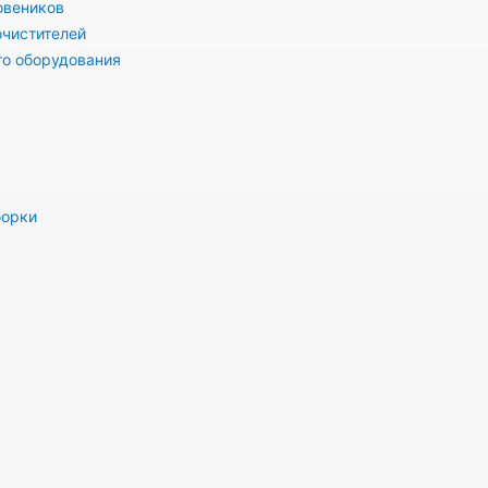
овеников
очистителей
го оборудования
борки