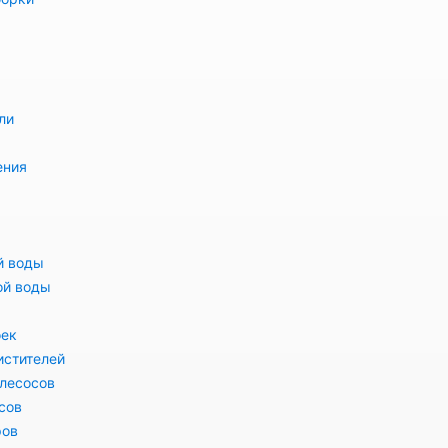
ли
ения
й воды
ой воды
оек
истителей
лесосов
сов
ров