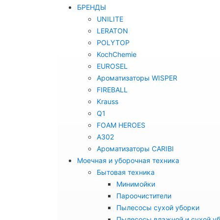
БРЕНДЫ
UNILITE
LERATON
POLYTOP
KochChemie
EUROSEL
Ароматизаторы WISPER
FIREBALL
Krauss
Q1
FOAM HEROES
A302
Ароматизаторы CARIBI
Моечная и уборочная техника
Бытовая техника
Минимойки
Пароочистители
Пылесосы сухой уборки
Пылесосы влажной и сухой у