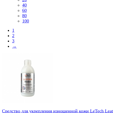
40
60
80
100
1
2
3
→
Средство для укрепления изношенной кожи LeTech Leat