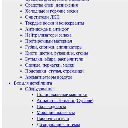
Средства спец. назначения
Холодные и горячие воски
Очистители ЛКП
Твердые воски и консерванты
Антидождь и антифог
Нейтрализаторы запаха
Протирочный материал
Губки, спонжи, аппликаторы
Кисти, щетки, рукавицы, сгоны
Бутылки, вёдра, распылители
Одежда, перчатки, маски
Подставки, стулья, стремянки
Ароматизаторы воздуха
Все для детейлинга
Оборудование
Полировальные машинки
Аппараты Tornador (Cyclone)
Пылеводососы
Моющие пылесосы
Пароочистители
Дозирующие системы