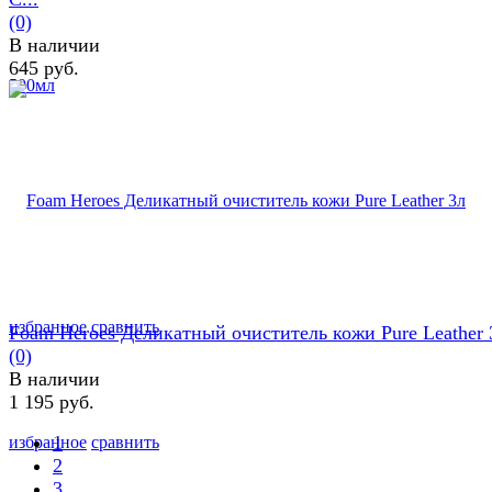
(0)
В наличии
645 руб.
избранное
сравнить
Foam Heroes Деликатный очиститель кожи Pure Leather 
(0)
В наличии
1 195 руб.
1
избранное
сравнить
2
3