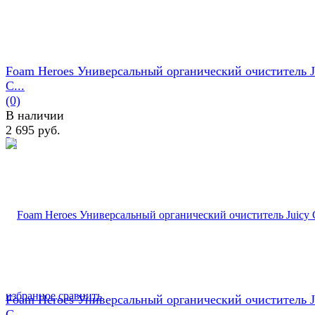
Foam Heroes Универсальный органический очиститель J
C...
(0)
В наличии
2 695 руб.
избранное
сравнить
Foam Heroes Универсальный органический очиститель J
C...