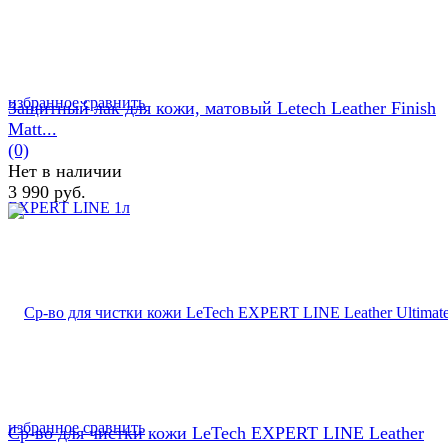
избранное
сравнить
Защитный лак для кожи, матовый Letech Leather Finish
Matt...
(0)
Нет в наличии
3 990 руб.
избранное
сравнить
Ср-во для чистки кожи LeTech EXPERT LINE Leather