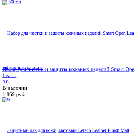
избранное
сравнить
Набор для чистки и защиты кожаных изделий Smart Op
Leat...
(0)
В наличии
1 869 руб.