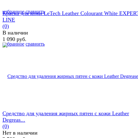
избранное
сравнить
Краска для кожи LeTech Leather Colourant White EXPER
LINE
(0)
В наличии
1 090 руб.
избранное
сравнить
Средство для удаления жирных пятен с кожи Leather
Degreas...
(0)
Нет в наличии