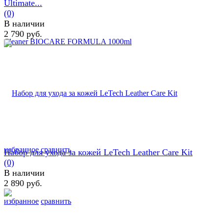
Ultimate...
(0)
В наличии
2 790 руб.
избранное
сравнить
Набор для ухода за кожей LeTech Leather Care Kit
(0)
В наличии
2 890 руб.
избранное
сравнить