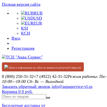
Полная версия сайта
RUB
USD
EUR
KSI
KCH
Вход
Регистрация
Цены и информация на сайте не являются публичной офертой.
8 (800) 250-31-32
+7 (4922) 42-31-32
Режим работы: П
10:00—18:00 Сб- Вс — Выходной
Заказать обратный звонок
info@aquaservice-vl.ru
Корзина
0
0 руб.
Бесплатная доставка от