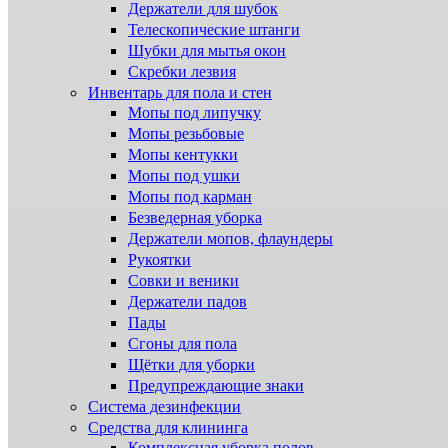
Держатели для шубок
Телескопические штанги
Шубки для мытья окон
Скребки лезвия
Инвентарь для пола и стен
Мопы под липучку
Мопы резьбовые
Мопы кентукки
Мопы под ушки
Мопы под карман
Безведерная уборка
Держатели мопов, флаундеры
Рукоятки
Совки и веники
Держатели падов
Пады
Сгоны для пола
Щётки для уборки
Предупреждающие знаки
Система дезинфекции
Cредства для клининга
Комплексная уборка полов