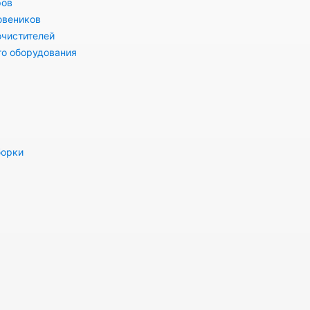
ров
овеников
очистителей
го оборудования
борки