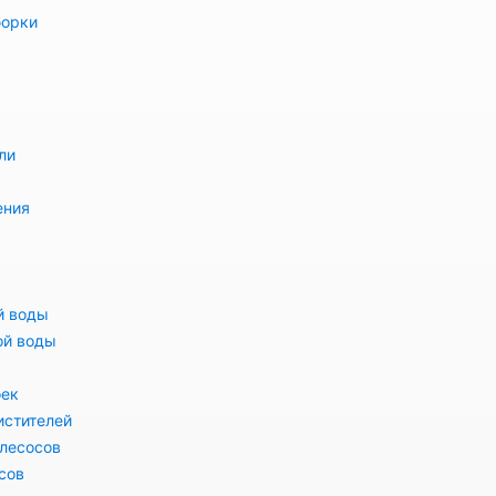
борки
ли
ения
й воды
ой воды
оек
истителей
лесосов
сов