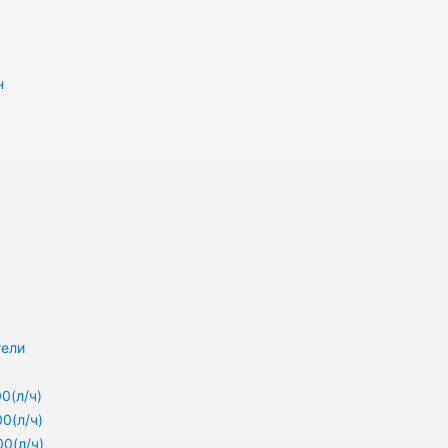
н
тели
0(л/ч)
0(л/ч)
0(л/ч)