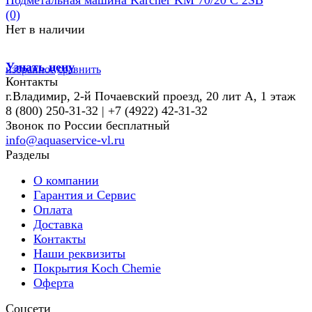
Подметальная машина Karcher KM 70/20 C 2SB
(0)
Нет в наличии
Узнать цену
избранное
сравнить
Контакты
г.Владимир, 2-й Почаевский проезд, 20 лит А, 1 этаж
8 (800) 250-31-32 | +7 (4922) 42-31-32
Звонок по России бесплатный
info@aquaservice-vl.ru
Разделы
О компании
Гарантия и Сервис
Оплата
Доставка
Контакты
Наши реквизиты
Покрытия Koch Chemie
Оферта
Соцсети