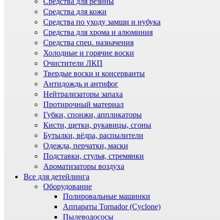
Средства для резины
Средства для кожи
Средства по уходу замши и нубука
Средства для хрома и алюминия
Средства спец. назначения
Холодные и горячие воски
Очистители ЛКП
Твердые воски и консерванты
Антидождь и антифог
Нейтрализаторы запаха
Протирочный материал
Губки, спонжи, аппликаторы
Кисти, щетки, рукавицы, сгоны
Бутылки, вёдра, распылители
Одежда, перчатки, маски
Подставки, стулья, стремянки
Ароматизаторы воздуха
Все для детейлинга
Оборудование
Полировальные машинки
Аппараты Tornador (Cyclone)
Пылеводососы