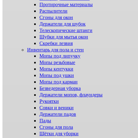
Протирочные материалы
Распылители
Сгоны для окон
Держатели для шубок
Телескопические штанги
Шубки для мытья окон
Скребки лезвия
Инвентарь для пола и стен
Мопы под липучку
Мопы резьбовые
Мопы кентукки
Мопы под ушки
Мопы под карман
Безведерная уборка
Держатели мопов, флаундеры
Рукоятки
Совки и веники
Держатели падов
Пады
Сгоны для пола
Щётки для уборки