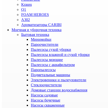
Krauss
Q1
FOAM HEROES
A302
Ароматизаторы CARIBI
Моечная и уборочная техника
Бытовая техника
Минимойки
Пароочистители
Пылесосы сухой уборки
Пылесосы влажной и сухой уборки
Пылесосы моющие
Пылесосы с аквафильтром
Паропылесосы
Подметальные машины
Электровеники и пылеуловители
Стеклоочистители
Домовые станции водоснабжения
Насосы садовые
Насосы бочечные
Насосы скваженные