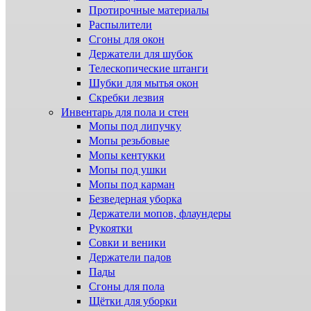
Протирочные материалы
Распылители
Сгоны для окон
Держатели для шубок
Телескопические штанги
Шубки для мытья окон
Скребки лезвия
Инвентарь для пола и стен
Мопы под липучку
Мопы резьбовые
Мопы кентукки
Мопы под ушки
Мопы под карман
Безведерная уборка
Держатели мопов, флаундеры
Рукоятки
Совки и веники
Держатели падов
Пады
Сгоны для пола
Щётки для уборки