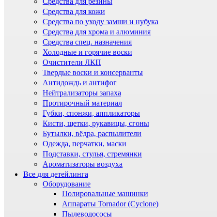
Средства для резины
Средства для кожи
Средства по уходу замши и нубука
Средства для хрома и алюминия
Средства спец. назначения
Холодные и горячие воски
Очистители ЛКП
Твердые воски и консерванты
Антидождь и антифог
Нейтрализаторы запаха
Протирочный материал
Губки, спонжи, аппликаторы
Кисти, щетки, рукавицы, сгоны
Бутылки, вёдра, распылители
Одежда, перчатки, маски
Подставки, стулья, стремянки
Ароматизаторы воздуха
Все для детейлинга
Оборудование
Полировальные машинки
Аппараты Tornador (Cyclone)
Пылеводососы