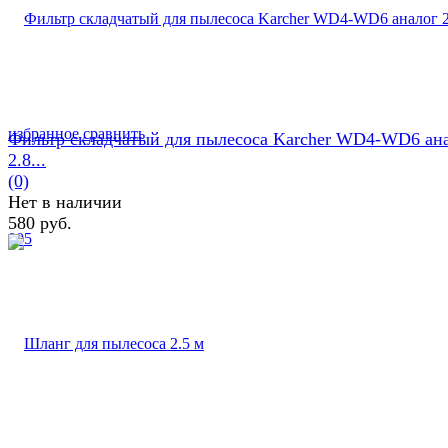
избранное
сравнить
Фильтр складчатый для пылесоса Karcher WD4-WD6 ан
2.8...
(0)
Нет в наличии
580 руб.