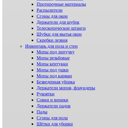
Протирочные материалы
Распылители
Сгоны для окон
Держатели для шубок
Телескопические штанги
Шубки для мытья окон
Скребки лезвия
Инвентарь для пола и стен
Мопы под липучку
Мопы резьбовые
Мопы кентукки
Мопы под ушки
Мопы под карман
Безведерная уборка
Держатели мопов, флаундеры
Рукоятки
Совки и веники
Держатели падов
Пады
Сгоны для пола
Щётки для уборки