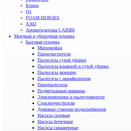
Krauss
Q1
FOAM HEROES
A302
Ароматизаторы CARIBI
Моечная и уборочная техника
Бытовая техника
Минимойки
Пароочистители
Пылесосы сухой уборки
Пылесосы влажной и сухой уборки
Пылесосы моющие
Пылесосы с аквафильтром
Паропылесосы
Подметальные машины
Электровеники и пылеуловители
Стеклоочистители
Домовые станции водоснабжения
Насосы садовые
Насосы бочечные
Насосы скваженные