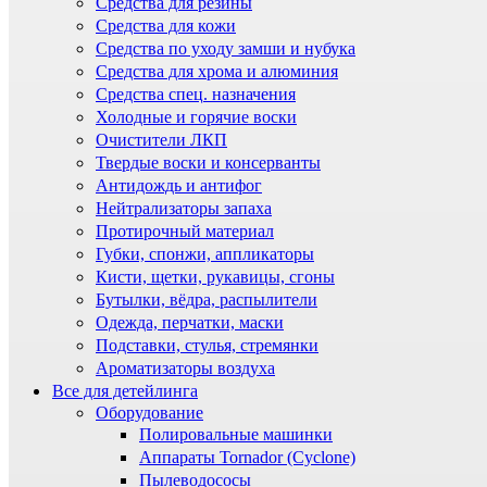
Средства для резины
Средства для кожи
Средства по уходу замши и нубука
Средства для хрома и алюминия
Средства спец. назначения
Холодные и горячие воски
Очистители ЛКП
Твердые воски и консерванты
Антидождь и антифог
Нейтрализаторы запаха
Протирочный материал
Губки, спонжи, аппликаторы
Кисти, щетки, рукавицы, сгоны
Бутылки, вёдра, распылители
Одежда, перчатки, маски
Подставки, стулья, стремянки
Ароматизаторы воздуха
Все для детейлинга
Оборудование
Полировальные машинки
Аппараты Tornador (Cyclone)
Пылеводососы