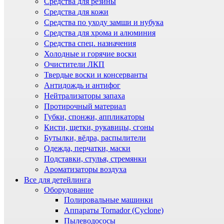
Средства для резины
Средства для кожи
Средства по уходу замши и нубука
Средства для хрома и алюминия
Средства спец. назначения
Холодные и горячие воски
Очистители ЛКП
Твердые воски и консерванты
Антидождь и антифог
Нейтрализаторы запаха
Протирочный материал
Губки, спонжи, аппликаторы
Кисти, щетки, рукавицы, сгоны
Бутылки, вёдра, распылители
Одежда, перчатки, маски
Подставки, стулья, стремянки
Ароматизаторы воздуха
Все для детейлинга
Оборудование
Полировальные машинки
Аппараты Tornador (Cyclone)
Пылеводососы