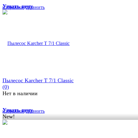
Узнать цену
избранное
сравнить
Пылесос Karcher T 7/1 Сlassic
(0)
Нет в наличии
Узнать цену
избранное
сравнить
New!