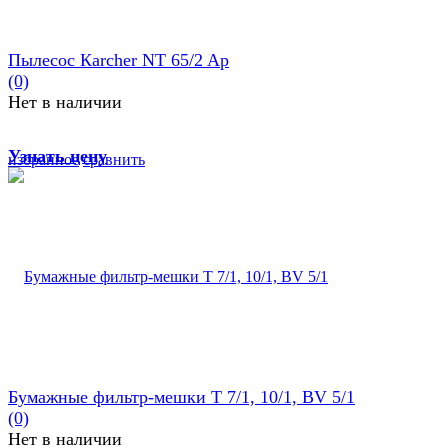
Пылесос Кarcher NT 65/2 Ap
(0)
Нет в наличии
Узнать цену
избранное
сравнить
Бумажные фильтр-мешки T 7/1, 10/1, BV 5/1
(0)
Нет в наличии