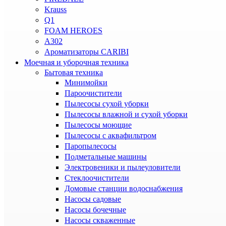
Krauss
Q1
FOAM HEROES
A302
Ароматизаторы CARIBI
Моечная и уборочная техника
Бытовая техника
Минимойки
Пароочистители
Пылесосы сухой уборки
Пылесосы влажной и сухой уборки
Пылесосы моющие
Пылесосы с аквафильтром
Паропылесосы
Подметальные машины
Электровеники и пылеуловители
Стеклоочистители
Домовые станции водоснабжения
Насосы садовые
Насосы бочечные
Насосы скваженные