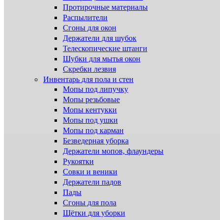
Протирочные материалы
Распылители
Сгоны для окон
Держатели для шубок
Телескопические штанги
Шубки для мытья окон
Скребки лезвия
Инвентарь для пола и стен
Мопы под липучку
Мопы резьбовые
Мопы кентукки
Мопы под ушки
Мопы под карман
Безведерная уборка
Держатели мопов, флаундеры
Рукоятки
Совки и веники
Держатели падов
Пады
Сгоны для пола
Щётки для уборки