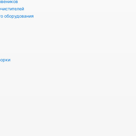
овеников
очистителей
го оборудования
борки