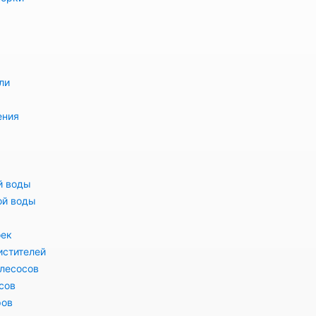
ли
ения
й воды
ой воды
оек
истителей
лесосов
сов
ров