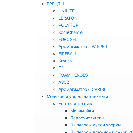
БРЕНДЫ
UNILITE
LERATON
POLYTOP
KochChemie
EUROSEL
Ароматизаторы WISPER
FIREBALL
Krauss
Q1
FOAM HEROES
A302
Ароматизаторы CARIBI
Моечная и уборочная техника
Бытовая техника
Минимойки
Пароочистители
Пылесосы сухой уборки
Пылесосы влажной и сухой у