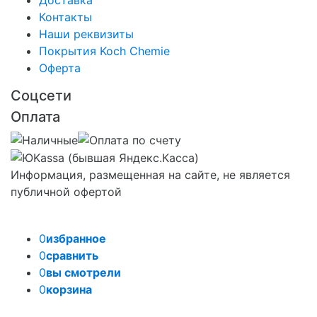
Доставка
Контакты
Наши реквизиты
Покрытия Koch Chemie
Оферта
Соцсети
Оплата
Информация, размещенная на сайте, не является
публичной офертой
0
избранное
0
сравнить
0
вы смотрели
0
корзина
Задать вопрос