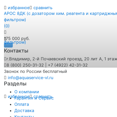
избранное
сравнить
АРОС 8ДК (с дозатором хим. реагента и картриджны
фильтром)
(0)
175 000 руб.
Контакты
г.Владимир, 2-й Почаевский проезд, 20 лит А, 1 эта
8 (800) 250-31-32 | +7 (4922) 42-31-32
Звонок по России бесплатный
info@aquaservice-vl.ru
Разделы
О компании
избранное
сравнить
Гарантия и Сервис
Оплата
Доставка
Контакты