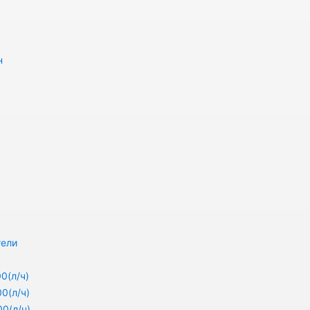
н
тели
0(л/ч)
0(л/ч)
0(л/ч)