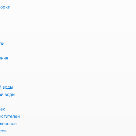
борки
ли
ения
й воды
ой воды
оек
истителей
лесосов
сов