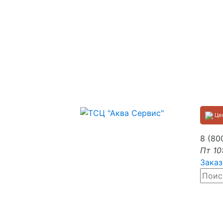
Цен
8 (80
Пт 10
Заказ