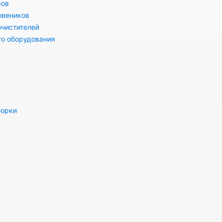
ров
овеников
очистителей
го оборудования
борки