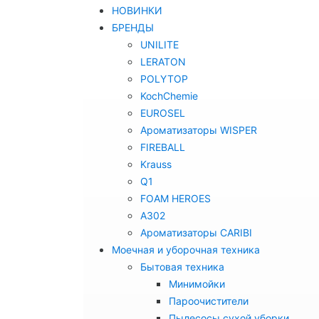
НОВИНКИ
БРЕНДЫ
UNILITE
LERATON
POLYTOP
KochChemie
EUROSEL
Ароматизаторы WISPER
FIREBALL
Krauss
Q1
FOAM HEROES
A302
Ароматизаторы CARIBI
Моечная и уборочная техника
Бытовая техника
Минимойки
Пароочистители
Пылесосы сухой уборки