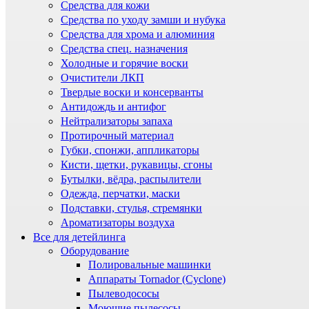
Средства для кожи
Средства по уходу замши и нубука
Средства для хрома и алюминия
Средства спец. назначения
Холодные и горячие воски
Очистители ЛКП
Твердые воски и консерванты
Антидождь и антифог
Нейтрализаторы запаха
Протирочный материал
Губки, спонжи, аппликаторы
Кисти, щетки, рукавицы, сгоны
Бутылки, вёдра, распылители
Одежда, перчатки, маски
Подставки, стулья, стремянки
Ароматизаторы воздуха
Все для детейлинга
Оборудование
Полировальные машинки
Аппараты Tornador (Cyclone)
Пылеводососы
Моющие пылесосы