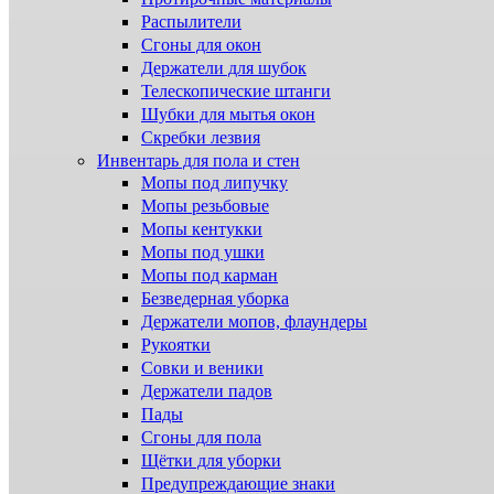
Распылители
Сгоны для окон
Держатели для шубок
Телескопические штанги
Шубки для мытья окон
Скребки лезвия
Инвентарь для пола и стен
Мопы под липучку
Мопы резьбовые
Мопы кентукки
Мопы под ушки
Мопы под карман
Безведерная уборка
Держатели мопов, флаундеры
Рукоятки
Совки и веники
Держатели падов
Пады
Сгоны для пола
Щётки для уборки
Предупреждающие знаки