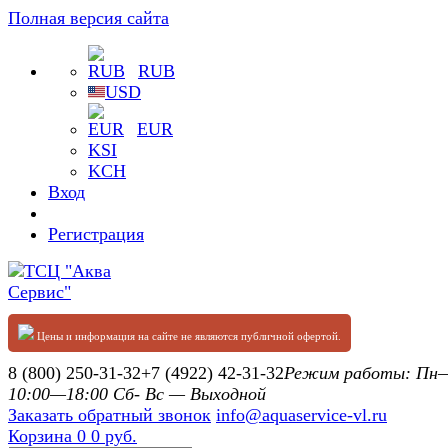
Полная версия сайта
RUB
USD
EUR
KSI
KCH
Вход
Регистрация
Цены и информация на сайте не являются публичной офертой.
8 (800) 250-31-32
+7 (4922) 42-31-32
Режим работы: П
10:00—18:00 Сб- Вс — Выходной
Заказать обратный звонок
info@aquaservice-vl.ru
Корзина
0
0 руб.