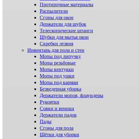
Протирочные материалы
Распылители
Сгоны для окон
Держатели для шубок
Телескопические штанги
Шубки для мытья окон
Скребки лезвия
Инвентарь для пола и стен
Мопы под липучку
Мопы резьбовые
Мопы кентукки
Мопы под ушки
Мопы под карман
Безведерная уборка
Держатели мопов, флаундеры
Рукоятки
Совки и веники
Держатели падов
Пады
Сгоны для пола
Щётки для уборки