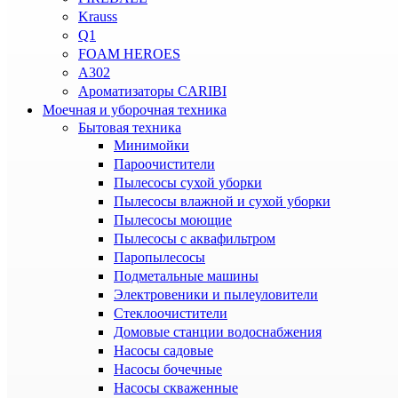
Krauss
Q1
FOAM HEROES
A302
Ароматизаторы CARIBI
Моечная и уборочная техника
Бытовая техника
Минимойки
Пароочистители
Пылесосы сухой уборки
Пылесосы влажной и сухой уборки
Пылесосы моющие
Пылесосы с аквафильтром
Паропылесосы
Подметальные машины
Электровеники и пылеуловители
Стеклоочистители
Домовые станции водоснабжения
Насосы садовые
Насосы бочечные
Насосы скваженные