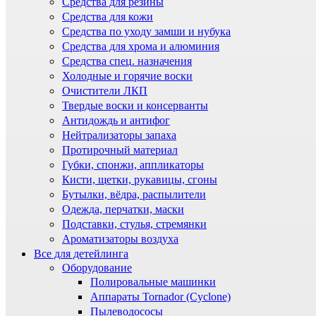
Средства для резины
Средства для кожи
Средства по уходу замши и нубука
Средства для хрома и алюминия
Средства спец. назначения
Холодные и горячие воски
Очистители ЛКП
Твердые воски и консерванты
Антидождь и антифог
Нейтрализаторы запаха
Протирочный материал
Губки, спонжи, аппликаторы
Кисти, щетки, рукавицы, сгоны
Бутылки, вёдра, распылители
Одежда, перчатки, маски
Подставки, стулья, стремянки
Ароматизаторы воздуха
Все для детейлинга
Оборудование
Полировальные машинки
Аппараты Tornador (Cyclone)
Пылеводососы