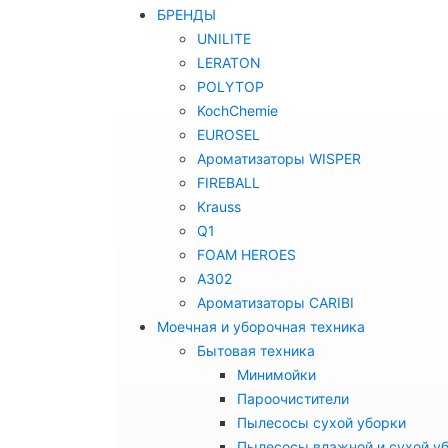
БРЕНДЫ
UNILITE
LERATON
POLYTOP
KochChemie
EUROSEL
Ароматизаторы WISPER
FIREBALL
Krauss
Q1
FOAM HEROES
A302
Ароматизаторы CARIBI
Моечная и уборочная техника
Бытовая техника
Минимойки
Пароочистители
Пылесосы сухой уборки
Пылесосы влажной и сухой у