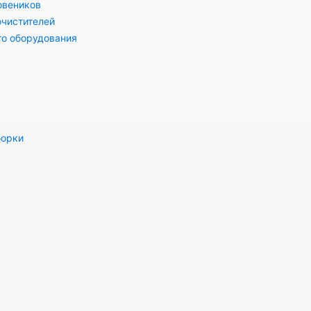
овеников
очистителей
го оборудования
борки