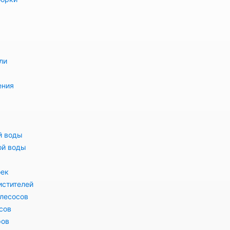
ли
ения
й воды
ой воды
оек
истителей
лесосов
сов
ров