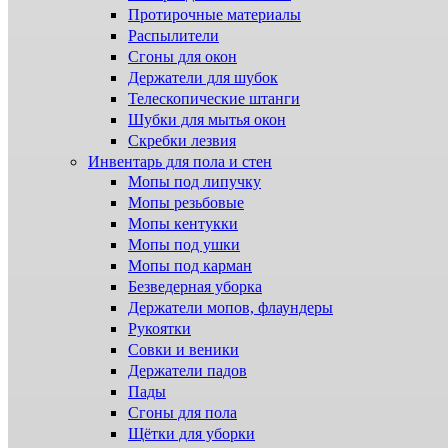
Протирочные материалы
Распылители
Сгоны для окон
Держатели для шубок
Телескопические штанги
Шубки для мытья окон
Скребки лезвия
Инвентарь для пола и стен
Мопы под липучку
Мопы резьбовые
Мопы кентукки
Мопы под ушки
Мопы под карман
Безведерная уборка
Держатели мопов, флаундеры
Рукоятки
Совки и веники
Держатели падов
Пады
Сгоны для пола
Щётки для уборки