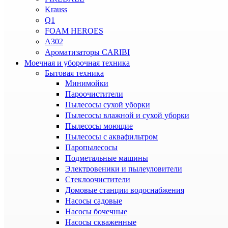
Krauss
Q1
FOAM HEROES
A302
Ароматизаторы CARIBI
Моечная и уборочная техника
Бытовая техника
Минимойки
Пароочистители
Пылесосы сухой уборки
Пылесосы влажной и сухой уборки
Пылесосы моющие
Пылесосы с аквафильтром
Паропылесосы
Подметальные машины
Электровеники и пылеуловители
Стеклоочистители
Домовые станции водоснабжения
Насосы садовые
Насосы бочечные
Насосы скваженные