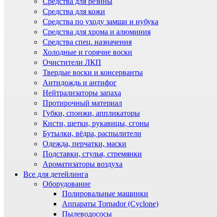
Средства для резины
Средства для кожи
Средства по уходу замши и нубука
Средства для хрома и алюминия
Средства спец. назначения
Холодные и горячие воски
Очистители ЛКП
Твердые воски и консерванты
Антидождь и антифог
Нейтрализаторы запаха
Протирочный материал
Губки, спонжи, аппликаторы
Кисти, щетки, рукавицы, сгоны
Бутылки, вёдра, распылители
Одежда, перчатки, маски
Подставки, стулья, стремянки
Ароматизаторы воздуха
Все для детейлинга
Оборудование
Полировальные машинки
Аппараты Tornador (Cyclone)
Пылеводососы