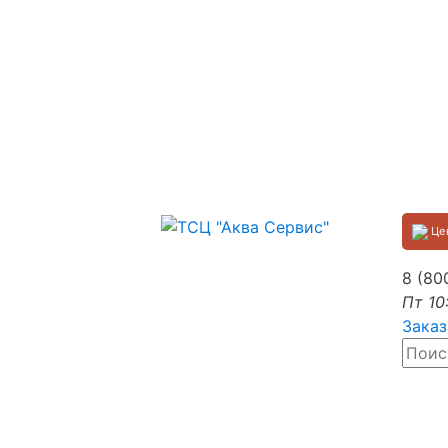
Цен
8 (80
Пт 10
Заказ