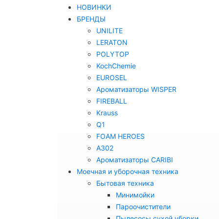
НОВИНКИ
БРЕНДЫ
UNILITE
LERATON
POLYTOP
KochChemie
EUROSEL
Ароматизаторы WISPER
FIREBALL
Krauss
Q1
FOAM HEROES
A302
Ароматизаторы CARIBI
Моечная и уборочная техника
Бытовая техника
Минимойки
Пароочистители
Пылесосы сухой уборки