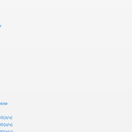
н
тели
0(л/ч)
0(л/ч)
0(л/ч)