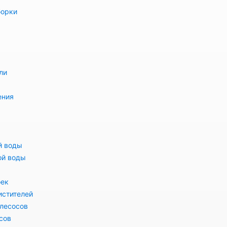
борки
ли
ения
й воды
ой воды
оек
истителей
лесосов
сов