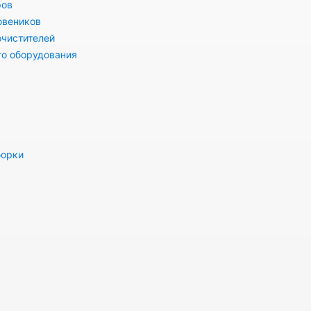
ров
овеников
очистителей
го оборудования
борки