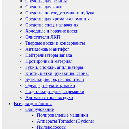
Средства для резины
Средства для кожи
Средства по уходу замши и нубука
Средства для хрома и алюминия
Средства спец. назначения
Холодные и горячие воски
Очистители ЛКП
Твердые воски и консерванты
Антидождь и антифог
Нейтрализаторы запаха
Протирочный материал
Губки, спонжи, аппликаторы
Кисти, щетки, рукавицы, сгоны
Бутылки, вёдра, распылители
Одежда, перчатки, маски
Подставки, стулья, стремянки
Ароматизаторы воздуха
Все для детейлинга
Оборудование
Полировальные машинки
Аппараты Tornador (Cyclone)
Пылеводососы