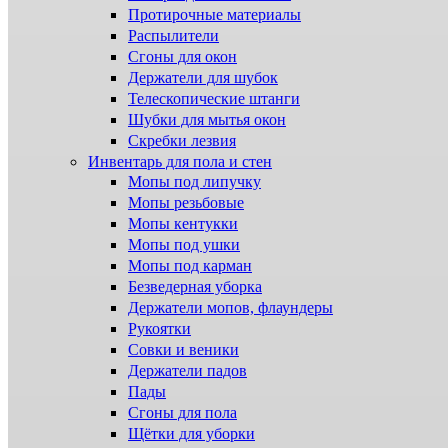
Протирочные материалы
Распылители
Сгоны для окон
Держатели для шубок
Телескопические штанги
Шубки для мытья окон
Скребки лезвия
Инвентарь для пола и стен
Мопы под липучку
Мопы резьбовые
Мопы кентукки
Мопы под ушки
Мопы под карман
Безведерная уборка
Держатели мопов, флаундеры
Рукоятки
Совки и веники
Держатели падов
Пады
Сгоны для пола
Щётки для уборки