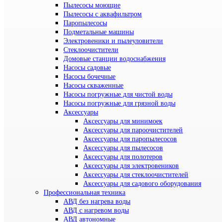
Пылесосы моющие
Пылесосы с аквафильтром
Паропылесосы
Подметальные машины
Электровеники и пылеуловители
Стеклоочистители
Домовые станции водоснабжения
Насосы садовые
Насосы бочечные
Насосы скваженные
Насосы погружные для чистой воды
Насосы погружные для грязной воды
Аксессуары
Аксессуары для минимоек
Аксессуары для пароочистителей
Аксессуары для паропылесосов
Аксессуары для пылесосов
Аксессуары для полотеров
Аксессуары для электровеников
Аксессуары для стеклоочистителей
Аксессуары для садового оборудования
Профессиональная техника
АВД без нагрева воды
АВД с нагревом воды
АВД автономные