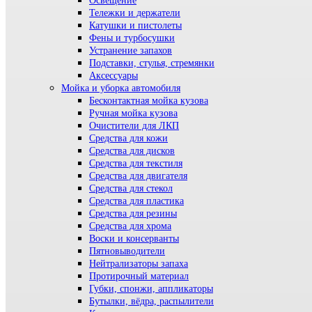
Освещение
Тележки и держатели
Катушки и пистолеты
Фены и турбосушки
Устранение запахов
Подставки, стулья, стремянки
Аксессуары
Мойка и уборка автомобиля
Бесконтактная мойка кузова
Ручная мойка кузова
Очистители для ЛКП
Средства для кожи
Средства для дисков
Средства для текстиля
Средства для двигателя
Средства для стекол
Средства для пластика
Средства для резины
Средства для хрома
Воски и консерванты
Пятновыводители
Нейтрализаторы запаха
Протирочный материал
Губки, спонжи, аппликаторы
Бутылки, вёдра, распылители