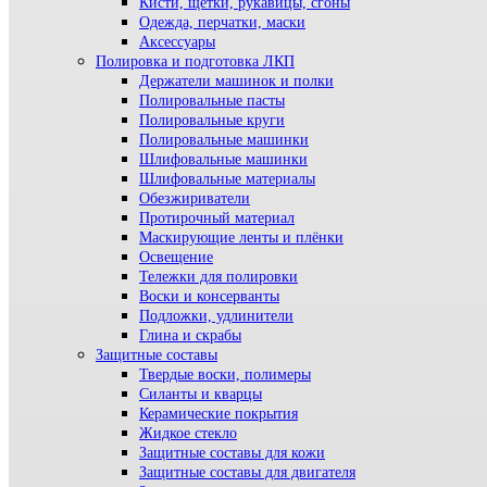
Кисти, щетки, рукавицы, сгоны
Одежда, перчатки, маски
Аксессуары
Полировка и подготовка ЛКП
Держатели машинок и полки
Полировальные пасты
Полировальные круги
Полировальные машинки
Шлифовальные машинки
Шлифовальные материалы
Обезжириватели
Протирочный материал
Маскирующие ленты и плёнки
Освещение
Тележки для полировки
Воски и консерванты
Подложки, удлинители
Глина и скрабы
Защитные составы
Твердые воски, полимеры
Силанты и кварцы
Керамические покрытия
Жидкое стекло
Защитные составы для кожи
Защитные составы для двигателя