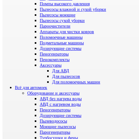
Помпы высокого давления
Пылесосы влажной и сухой уборки
Пылесосы моющие
Пылесосы сухой уборки
Пароочистители
Аппараты для чистки ковров
Поломоечные машины
Подметальные машины
Дозирующие системы
Пеногенраторы
Пенокомплекты
Аксессуары
Для АВД
Для пылесосов
Для поломоечных машин
Всё для автомоек
Оборудование и аксессуары
АВД без нагрева воды
АВД с нагревом воды
Пеногенераторы
Дозирующие системы
Пылеводососы
Моющие пылесосы
Парогенераторы
Турбосушки и фены