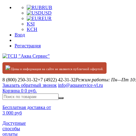
RUB
USD
EUR
KSI
KCH
Вход
Регистрация
Цены и информация на сайте не являются публичной офертой.
8 (800) 250-31-32
+7 (4922) 42-31-32
Режим работы: Пн—Пт 10:0
Заказать обратный звонок
info@aquaservice-vl.ru
Корзина
0
0 руб.
Бесплатная доставка от
3 000 руб
Доступные
способы
оплаты