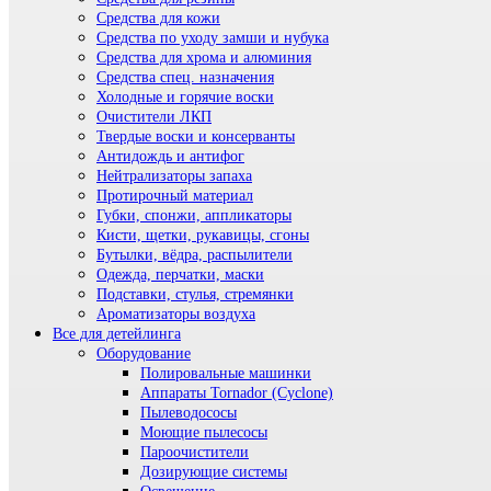
Средства для кожи
Средства по уходу замши и нубука
Средства для хрома и алюминия
Средства спец. назначения
Холодные и горячие воски
Очистители ЛКП
Твердые воски и консерванты
Антидождь и антифог
Нейтрализаторы запаха
Протирочный материал
Губки, спонжи, аппликаторы
Кисти, щетки, рукавицы, сгоны
Бутылки, вёдра, распылители
Одежда, перчатки, маски
Подставки, стулья, стремянки
Ароматизаторы воздуха
Все для детейлинга
Оборудование
Полировальные машинки
Аппараты Tornador (Cyclone)
Пылеводососы
Моющие пылесосы
Пароочистители
Дозирующие системы