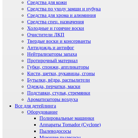
Средства для кожи
Средства по уходу замши и нубука
Средства для хрома и алюминия
Средства спец. назначения
Холодные и горячие воски
Очистители ЛКП
Твердые воски и консерванты
Антидождь и антифог
Нейтрализаторы запаха
Протирочный материал
Губки, спонжи, аппликаторы
Кисти, щетки, рукавицы, сгоны
Бутылки, вёдра, распылители
Одежда, перчатки, маски
Подставки, стулья, стремянки
Ароматизаторы воздуха
Все для детейлинга
Оборудование
Полировальные машинки
Аппараты Tornador (Cyclone)
Пылеводососы
Моющие пылесосы