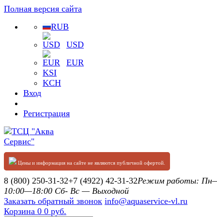
Полная версия сайта
RUB
USD
EUR
KSI
KCH
Вход
Регистрация
Цены и информация на сайте не являются публичной офертой.
8 (800) 250-31-32
+7 (4922) 42-31-32
Режим работы: П
10:00—18:00 Сб- Вс — Выходной
Заказать обратный звонок
info@aquaservice-vl.ru
Корзина
0
0 руб.