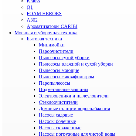
Krauss
Q1
FOAM HEROES
A302
Ароматизаторы CARIBI
Моечная и уборочная техника
Бытовая техника
Минимойки
Пароочистители
Пылесосы сухой уборки
Пылесосы влажной и сухой уборки
Пылесосы моющие
Пылесосы с аквафильтром
Паропылесосы
Подметальные машины
Электровеники и пылеуловители
Стеклоочистители
Домовые станции водоснабжения
Насосы садовые
Насосы бочечные
Насосы скваженные
Насосы погружные для чистой воды