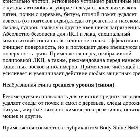
кристально чистой. Мгновенно устраняет различные на
с кузова автомобиля, убирает следы от клеевых/вязких
пятен, почки с деревьев, битум, птичий помет, удаляет
известь (от подтеков воды),следы от реагента и насеком
смолы, гудрон, пыльцу и другие въевшиеся загрязнения
Абсолютно безопасна для ЛКП и лака, специальный
композитный состав пластилина не только эффективно
очищает поверхность, но и поглощает даже въевшуюся 
поверхность грязь. Применяется перед неабразивной
полировкой ЛКП, а также, рекомендована перед нанесе
защитных восков и полимеров. Применение чистящей 
усиливает и увеличивает действие любых защитных сре
Неабразивная глина
среднего уровня (синяя)
.
Рекомендуем использовать для очистки средних загрязн
удаляет следы от почек и смол с деревьев, следы дорож
битума, жирные пятна от химических реактивов, остат
мошек и другие.
Применяется совместно с лубрикантом Body Shine №49.