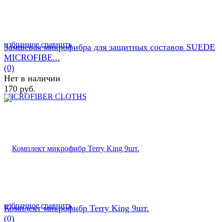
избранное
сравнить
Замшевая микрофибра для защитных составов SUEDE
MICROFIBE...
(0)
Нет в наличии
170 руб.
избранное
сравнить
Комплект микрофибр Terry King 9шт.
(0)