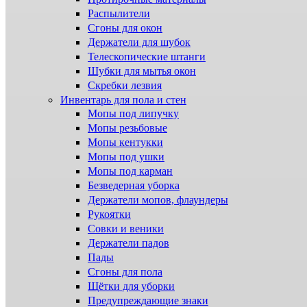
Распылители
Сгоны для окон
Держатели для шубок
Телескопические штанги
Шубки для мытья окон
Скребки лезвия
Инвентарь для пола и стен
Мопы под липучку
Мопы резьбовые
Мопы кентукки
Мопы под ушки
Мопы под карман
Безведерная уборка
Держатели мопов, флаундеры
Рукоятки
Совки и веники
Держатели падов
Пады
Сгоны для пола
Щётки для уборки
Предупреждающие знаки