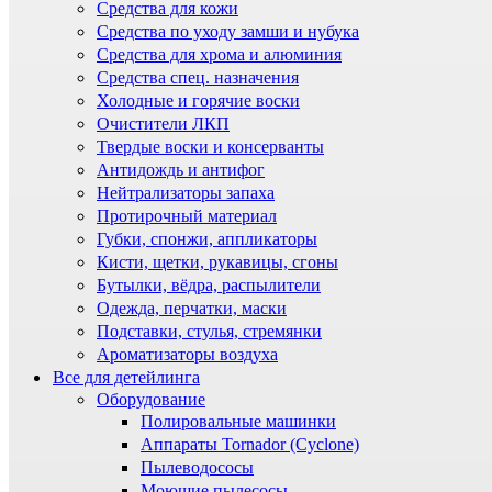
Средства для кожи
Средства по уходу замши и нубука
Средства для хрома и алюминия
Средства спец. назначения
Холодные и горячие воски
Очистители ЛКП
Твердые воски и консерванты
Антидождь и антифог
Нейтрализаторы запаха
Протирочный материал
Губки, спонжи, аппликаторы
Кисти, щетки, рукавицы, сгоны
Бутылки, вёдра, распылители
Одежда, перчатки, маски
Подставки, стулья, стремянки
Ароматизаторы воздуха
Все для детейлинга
Оборудование
Полировальные машинки
Аппараты Tornador (Cyclone)
Пылеводососы
Моющие пылесосы