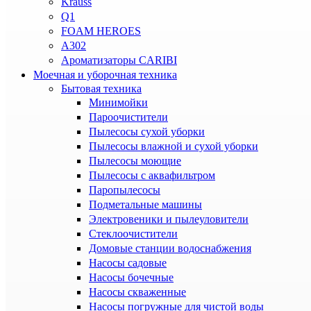
Krauss
Q1
FOAM HEROES
A302
Ароматизаторы CARIBI
Моечная и уборочная техника
Бытовая техника
Минимойки
Пароочистители
Пылесосы сухой уборки
Пылесосы влажной и сухой уборки
Пылесосы моющие
Пылесосы с аквафильтром
Паропылесосы
Подметальные машины
Электровеники и пылеуловители
Стеклоочистители
Домовые станции водоснабжения
Насосы садовые
Насосы бочечные
Насосы скваженные
Насосы погружные для чистой воды