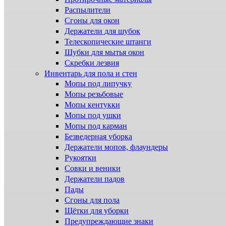
Распылители
Сгоны для окон
Держатели для шубок
Телескопические штанги
Шубки для мытья окон
Скребки лезвия
Инвентарь для пола и стен
Мопы под липучку
Мопы резьбовые
Мопы кентукки
Мопы под ушки
Мопы под карман
Безведерная уборка
Держатели мопов, флаундеры
Рукоятки
Совки и веники
Держатели падов
Пады
Сгоны для пола
Щётки для уборки
Предупреждающие знаки