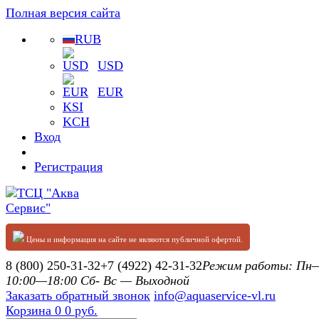
Полная версия сайта
RUB
USD
EUR
KSI
KCH
Вход
Регистрация
Цены и информация на сайте не являются публичной офертой.
8 (800) 250-31-32
+7 (4922) 42-31-32
Режим работы: П
10:00—18:00 Сб- Вс — Выходной
Заказать обратный звонок
info@aquaservice-vl.ru
Корзина
0
0 руб.