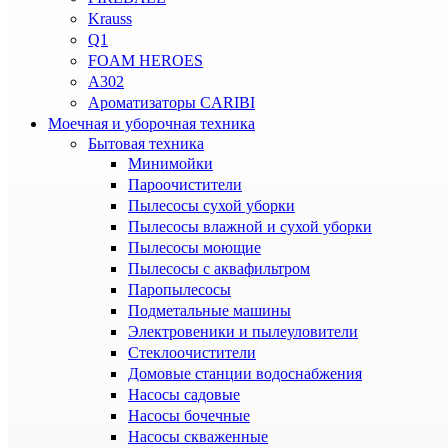
Krauss
Q1
FOAM HEROES
A302
Ароматизаторы CARIBI
Моечная и уборочная техника
Бытовая техника
Минимойки
Пароочистители
Пылесосы сухой уборки
Пылесосы влажной и сухой уборки
Пылесосы моющие
Пылесосы с аквафильтром
Паропылесосы
Подметальные машины
Электровеники и пылеуловители
Стеклоочистители
Домовые станции водоснабжения
Насосы садовые
Насосы бочечные
Насосы скваженные