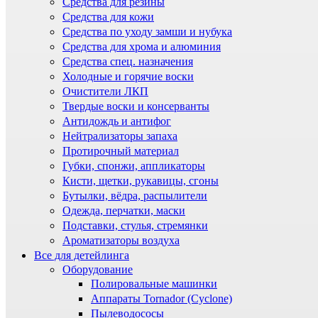
Средства для резины
Средства для кожи
Средства по уходу замши и нубука
Средства для хрома и алюминия
Средства спец. назначения
Холодные и горячие воски
Очистители ЛКП
Твердые воски и консерванты
Антидождь и антифог
Нейтрализаторы запаха
Протирочный материал
Губки, спонжи, аппликаторы
Кисти, щетки, рукавицы, сгоны
Бутылки, вёдра, распылители
Одежда, перчатки, маски
Подставки, стулья, стремянки
Ароматизаторы воздуха
Все для детейлинга
Оборудование
Полировальные машинки
Аппараты Tornador (Cyclone)
Пылеводососы