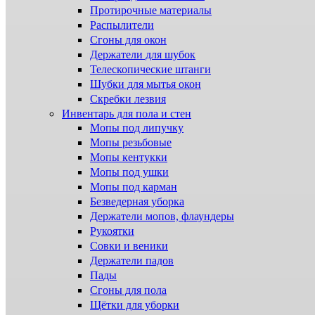
Протирочные материалы
Распылители
Сгоны для окон
Держатели для шубок
Телескопические штанги
Шубки для мытья окон
Скребки лезвия
Инвентарь для пола и стен
Мопы под липучку
Мопы резьбовые
Мопы кентукки
Мопы под ушки
Мопы под карман
Безведерная уборка
Держатели мопов, флаундеры
Рукоятки
Совки и веники
Держатели падов
Пады
Сгоны для пола
Щётки для уборки