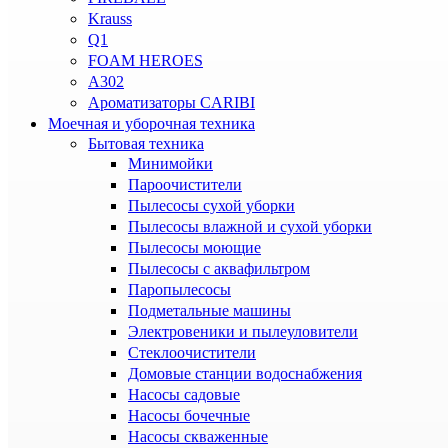
Krauss
Q1
FOAM HEROES
A302
Ароматизаторы CARIBI
Моечная и уборочная техника
Бытовая техника
Минимойки
Пароочистители
Пылесосы сухой уборки
Пылесосы влажной и сухой уборки
Пылесосы моющие
Пылесосы с аквафильтром
Паропылесосы
Подметальные машины
Электровеники и пылеуловители
Стеклоочистители
Домовые станции водоснабжения
Насосы садовые
Насосы бочечные
Насосы скваженные