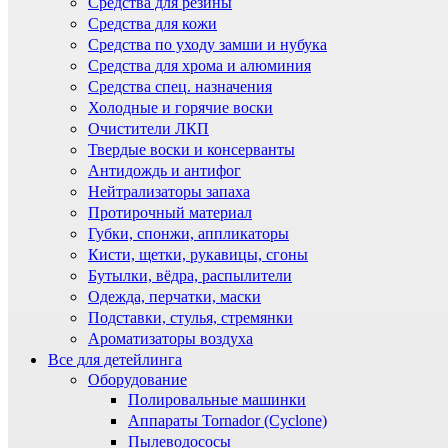
Средства для резины
Средства для кожи
Средства по уходу замши и нубука
Средства для хрома и алюминия
Средства спец. назначения
Холодные и горячие воски
Очистители ЛКП
Твердые воски и консерванты
Антидождь и антифог
Нейтрализаторы запаха
Протирочный материал
Губки, спонжи, аппликаторы
Кисти, щетки, рукавицы, сгоны
Бутылки, вёдра, распылители
Одежда, перчатки, маски
Подставки, стулья, стремянки
Ароматизаторы воздуха
Все для детейлинга
Оборудование
Полировальные машинки
Аппараты Tornador (Cyclone)
Пылеводососы