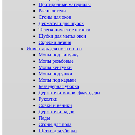
Протирочные материалы
Распылители
Сгоны для окон
Держатели для шубок
Телескопические штанги
Шубки для мытья окон
Скребки лезвия
Инвентарь для пола и стен
Мопы под липучку
Мопы резьбовые
Мопы кентукки
Мопы под ушки
Мопы под карман
Безведерная уборка
Держатели мопов, флаундеры
Рукоятки
Совки и веники
Держатели падов
Пады
Сгоны для пола
Щётки для уборки