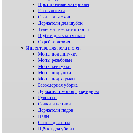
Протирочные материалы
Распылители
Сгоны для окон
Держатели для шубок
Телескопические штанги
Шубки для мытья окон
Скребки лезвия
Инвентарь для пола и стен
Мопы под липучку
Мопы резьбовые
Мопы кентукки
Мопы под ушки
Мопы под карман
Безведерная уборка
Держатели мопов, флаундеры
Рукоятки
Совки и веники
Держатели падов
Пады
Сгоны для пола
Щётки для уборки