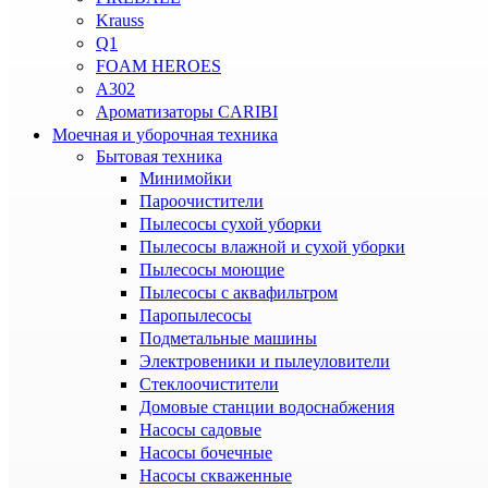
Krauss
Q1
FOAM HEROES
A302
Ароматизаторы CARIBI
Моечная и уборочная техника
Бытовая техника
Минимойки
Пароочистители
Пылесосы сухой уборки
Пылесосы влажной и сухой уборки
Пылесосы моющие
Пылесосы с аквафильтром
Паропылесосы
Подметальные машины
Электровеники и пылеуловители
Стеклоочистители
Домовые станции водоснабжения
Насосы садовые
Насосы бочечные
Насосы скваженные