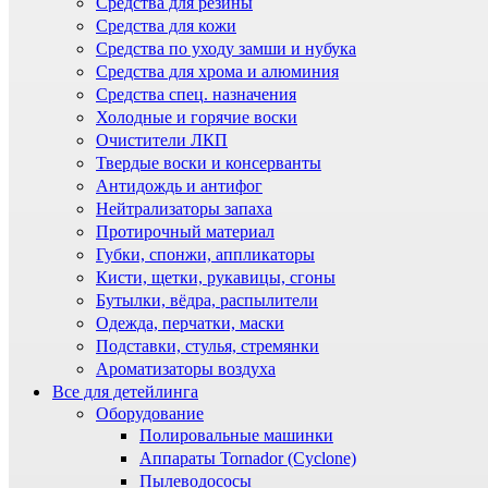
Средства для резины
Средства для кожи
Средства по уходу замши и нубука
Средства для хрома и алюминия
Средства спец. назначения
Холодные и горячие воски
Очистители ЛКП
Твердые воски и консерванты
Антидождь и антифог
Нейтрализаторы запаха
Протирочный материал
Губки, спонжи, аппликаторы
Кисти, щетки, рукавицы, сгоны
Бутылки, вёдра, распылители
Одежда, перчатки, маски
Подставки, стулья, стремянки
Ароматизаторы воздуха
Все для детейлинга
Оборудование
Полировальные машинки
Аппараты Tornador (Cyclone)
Пылеводососы