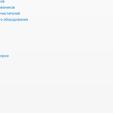
ров
овеников
очистителей
го оборудования
борки