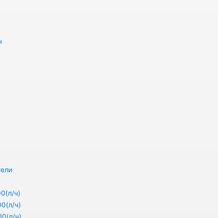
н
тели
0(л/ч)
0(л/ч)
0(л/ч)