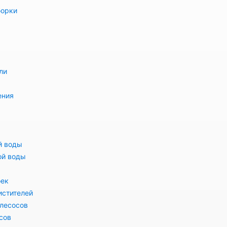
борки
ли
ения
й воды
ой воды
оек
истителей
лесосов
сов