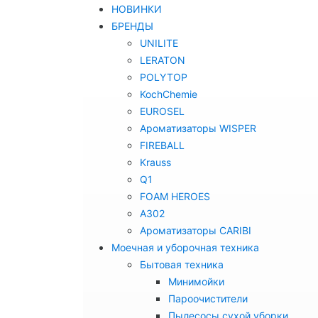
НОВИНКИ
БРЕНДЫ
UNILITE
LERATON
POLYTOP
KochChemie
EUROSEL
Ароматизаторы WISPER
FIREBALL
Krauss
Q1
FOAM HEROES
A302
Ароматизаторы CARIBI
Моечная и уборочная техника
Бытовая техника
Минимойки
Пароочистители
Пылесосы сухой уборки