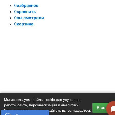
0
избранное
0
сравнить
0
вы смотрели
0
корзина
Задать вопрос
Мы используем файлы cookie для улучшения
работы сайта, персонализации и аналитики.
Я соглас
Продолжая пользоваться сайтом, вы соглашаетесь