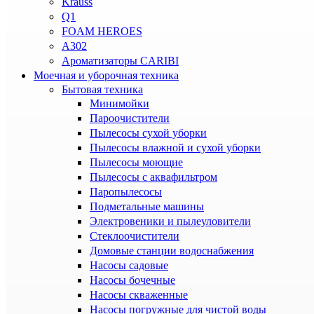
Krauss
Q1
FOAM HEROES
A302
Ароматизаторы CARIBI
Моечная и уборочная техника
Бытовая техника
Минимойки
Пароочистители
Пылесосы сухой уборки
Пылесосы влажной и сухой уборки
Пылесосы моющие
Пылесосы с аквафильтром
Паропылесосы
Подметальные машины
Электровеники и пылеуловители
Стеклоочистители
Домовые станции водоснабжения
Насосы садовые
Насосы бочечные
Насосы скваженные
Насосы погружные для чистой воды