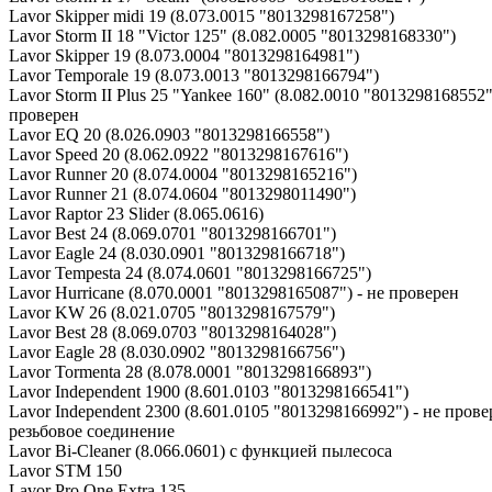
Lavor Skipper midi 19 (8.073.0015 "8013298167258")
Lavor Storm II 18 "Victor 125" (8.082.0005 "8013298168330")
Lavor Skipper 19 (8.073.0004 "8013298164981")
Lavor Temporale 19 (8.073.0013 "8013298166794")
Lavor Storm II Plus 25 "Yankee 160" (8.082.0010 "8013298168552"
проверен
Lavor EQ 20 (8.026.0903 "8013298166558")
Lavor Speed 20 (8.062.0922 "8013298167616")
Lavor Runner 20 (8.074.0004 "8013298165216")
Lavor Runner 21 (8.074.0604 "8013298011490")
Lavor Raptor 23 Slider (8.065.0616)
Lavor Best 24 (8.069.0701 "8013298166701")
Lavor Eagle 24 (8.030.0901 "8013298166718")
Lavor Tempesta 24 (8.074.0601 "8013298166725")
Lavor Hurricane (8.070.0001 "8013298165087") - не проверен
Lavor KW 26 (8.021.0705 "8013298167579")
Lavor Best 28 (8.069.0703 "8013298164028")
Lavor Eagle 28 (8.030.0902 "8013298166756")
Lavor Tormenta 28 (8.078.0001 "8013298166893")
Lavor Independent 1900 (8.601.0103 "8013298166541")
Lavor Independent 2300 (8.601.0105 "8013298166992") - не прове
резьбовое соединение
Lavor Bi-Cleaner (8.066.0601) с функцией пылесоса
Lavor STM 150
Lavor Pro One Extra 135