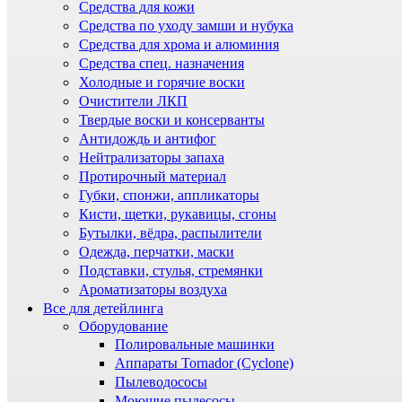
Средства для кожи
Средства по уходу замши и нубука
Средства для хрома и алюминия
Средства спец. назначения
Холодные и горячие воски
Очистители ЛКП
Твердые воски и консерванты
Антидождь и антифог
Нейтрализаторы запаха
Протирочный материал
Губки, спонжи, аппликаторы
Кисти, щетки, рукавицы, сгоны
Бутылки, вёдра, распылители
Одежда, перчатки, маски
Подставки, стулья, стремянки
Ароматизаторы воздуха
Все для детейлинга
Оборудование
Полировальные машинки
Аппараты Tornador (Cyclone)
Пылеводососы
Моющие пылесосы