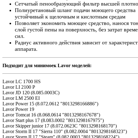
Сетчатый пенообразующий фильтр высшей плотно
Полиуретановый шланг подачи моющего средства
устойчивый к щелочным и кислотным средам
Позволяет экономить моющее средство, нанося то
слой густой пены на поверхность, без затрат врем
сил.
Радиус активного действия зависит от характерис
аппарата.
Подходит для минимоек Lavor моделей:
Lavor LC 1700 HS
Lavor LI 2100 P
Lavor JD 120 (8.085.0003C)
Lavor LM 2500 EI
Lavor Power 15 (8.072.0612 "8013298166886")
Lavor Power 19
Lavor Tomcat 16 (8.068.0614 "8013298167678")
Lavor Start plus 17 (8.083.0002 "8013298167975")
Lavor Skipper junior 17 (8.072.0623C "8013298168170")
Lavor Storm II 17 "Sierra 110" (8.082.0004 "8013298168323")
Lavor Storm II 17 "Steam" (8.082.0003 "8013298168224")