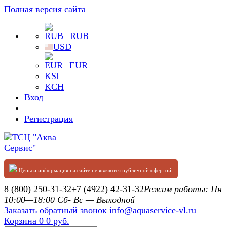
Полная версия сайта
RUB
USD
EUR
KSI
KCH
Вход
Регистрация
Цены и информация на сайте не являются публичной офертой.
8 (800) 250-31-32
+7 (4922) 42-31-32
Режим работы: П
10:00—18:00 Сб- Вс — Выходной
Заказать обратный звонок
info@aquaservice-vl.ru
Корзина
0
0 руб.