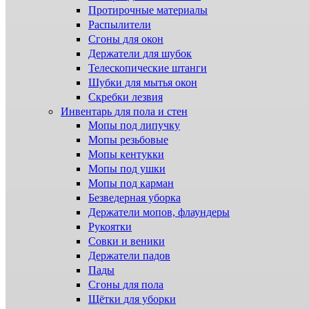
Протирочные материалы
Распылители
Сгоны для окон
Держатели для шубок
Телескопические штанги
Шубки для мытья окон
Скребки лезвия
Инвентарь для пола и стен
Мопы под липучку
Мопы резьбовые
Мопы кентукки
Мопы под ушки
Мопы под карман
Безведерная уборка
Держатели мопов, флаундеры
Рукоятки
Совки и веники
Держатели падов
Пады
Сгоны для пола
Щётки для уборки