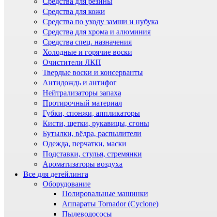
Средства для резины
Средства для кожи
Средства по уходу замши и нубука
Средства для хрома и алюминия
Средства спец. назначения
Холодные и горячие воски
Очистители ЛКП
Твердые воски и консерванты
Антидождь и антифог
Нейтрализаторы запаха
Протирочный материал
Губки, спонжи, аппликаторы
Кисти, щетки, рукавицы, сгоны
Бутылки, вёдра, распылители
Одежда, перчатки, маски
Подставки, стулья, стремянки
Ароматизаторы воздуха
Все для детейлинга
Оборудование
Полировальные машинки
Аппараты Tornador (Cyclone)
Пылеводососы