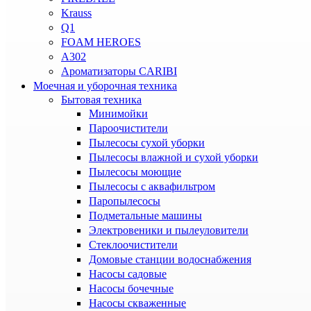
Krauss
Q1
FOAM HEROES
A302
Ароматизаторы CARIBI
Моечная и уборочная техника
Бытовая техника
Минимойки
Пароочистители
Пылесосы сухой уборки
Пылесосы влажной и сухой уборки
Пылесосы моющие
Пылесосы с аквафильтром
Паропылесосы
Подметальные машины
Электровеники и пылеуловители
Стеклоочистители
Домовые станции водоснабжения
Насосы садовые
Насосы бочечные
Насосы скваженные