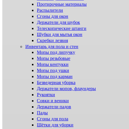
Протирочные материалы
Распылители
Сгоны для окон
Держатели для шубок
Телескопические штанги
Шубки для мытья окон
Скребки лезвия
Инвентарь для пола и стен
Мопы под липучку
Мопы резьбовые
Мопы кентукки
Мопы под ушки
Мопы под карман
Безведерная уборка
Держатели мопов, флаундеры
Рукоятки
Совки и веники
Держатели падов
Пады
Сгоны для пола
Щётки для уборки