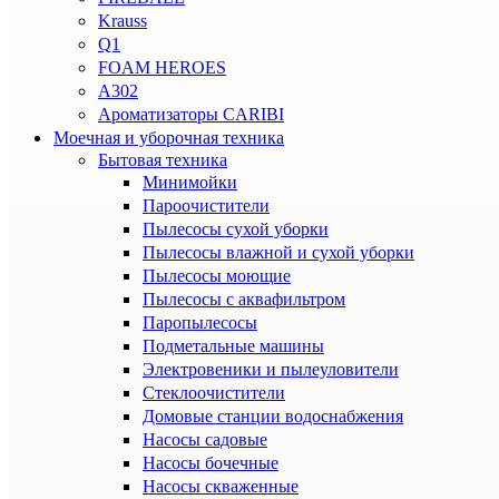
Krauss
Q1
FOAM HEROES
A302
Ароматизаторы CARIBI
Моечная и уборочная техника
Бытовая техника
Минимойки
Пароочистители
Пылесосы сухой уборки
Пылесосы влажной и сухой уборки
Пылесосы моющие
Пылесосы с аквафильтром
Паропылесосы
Подметальные машины
Электровеники и пылеуловители
Стеклоочистители
Домовые станции водоснабжения
Насосы садовые
Насосы бочечные
Насосы скваженные