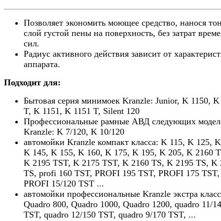
Позволяет экономить моющее средство, нанося то
слой густой пены на поверхность, без затрат врем
сил.
Радиус активного действия зависит от характерис
аппарата.
Подходит для:
Бытовая серия минимоек Kranzle: Junior, K 1150, K
T, K 1151, K 1151 T, Silent 120
Профессиональные рамные АВД следующих модел
Kranzle: K 7/120, K 10/120
автомойки Kranzle компакт класса: K 115, K 125, K
K 145, K 155, K 160, K 175, K 195, K 205, K 2160 
K 2195 TST, K 2175 TST, K 2160 TS, K 2195 TS, K
TS, profi 160 TST, PROFI 195 TST, PROFI 175 TST,
PROFI 15/120 TST ...
автомойки профессиональные Kranzle экстра класс
Quadro 800, Quadro 1000, Quadro 1200, quadro 11/1
TST, quadro 12/150 TST, quadro 9/170 TST, ...