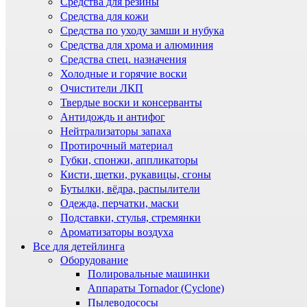
Средства для резины
Средства для кожи
Средства по уходу замши и нубука
Средства для хрома и алюминия
Средства спец. назначения
Холодные и горячие воски
Очистители ЛКП
Твердые воски и консерванты
Антидождь и антифог
Нейтрализаторы запаха
Протирочный материал
Губки, спонжи, аппликаторы
Кисти, щетки, рукавицы, сгоны
Бутылки, вёдра, распылители
Одежда, перчатки, маски
Подставки, стулья, стремянки
Ароматизаторы воздуха
Все для детейлинга
Оборудование
Полировальные машинки
Аппараты Tornador (Cyclone)
Пылеводососы