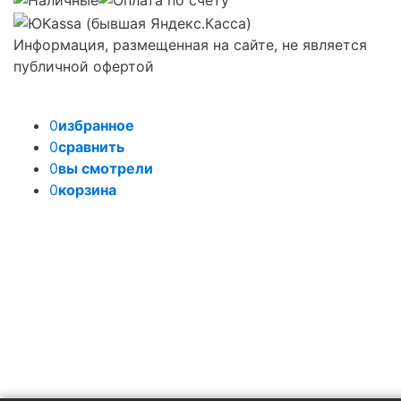
Информация, размещенная на сайте, не является
публичной офертой
0
избранное
0
сравнить
0
вы смотрели
0
корзина
Задать вопрос