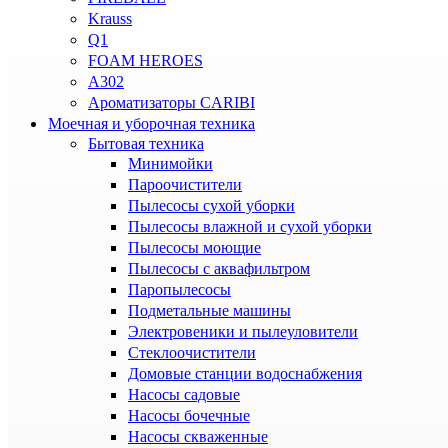
Krauss
Q1
FOAM HEROES
A302
Ароматизаторы CARIBI
Моечная и уборочная техника
Бытовая техника
Минимойки
Пароочистители
Пылесосы сухой уборки
Пылесосы влажной и сухой уборки
Пылесосы моющие
Пылесосы с аквафильтром
Паропылесосы
Подметальные машины
Электровеники и пылеуловители
Стеклоочистители
Домовые станции водоснабжения
Насосы садовые
Насосы бочечные
Насосы скваженные