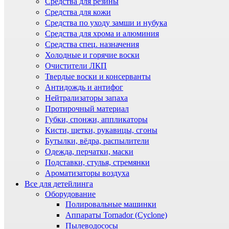
Средства для резины
Средства для кожи
Средства по уходу замши и нубука
Средства для хрома и алюминия
Средства спец. назначения
Холодные и горячие воски
Очистители ЛКП
Твердые воски и консерванты
Антидождь и антифог
Нейтрализаторы запаха
Протирочный материал
Губки, спонжи, аппликаторы
Кисти, щетки, рукавицы, сгоны
Бутылки, вёдра, распылители
Одежда, перчатки, маски
Подставки, стулья, стремянки
Ароматизаторы воздуха
Все для детейлинга
Оборудование
Полировальные машинки
Аппараты Tornador (Cyclone)
Пылеводососы