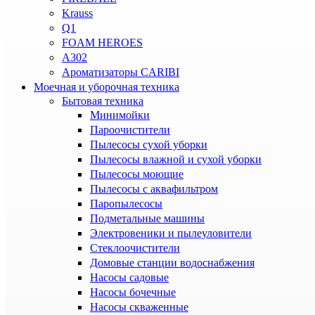
Krauss
Q1
FOAM HEROES
A302
Ароматизаторы CARIBI
Моечная и уборочная техника
Бытовая техника
Минимойки
Пароочистители
Пылесосы сухой уборки
Пылесосы влажной и сухой уборки
Пылесосы моющие
Пылесосы с аквафильтром
Паропылесосы
Подметальные машины
Электровеники и пылеуловители
Стеклоочистители
Домовые станции водоснабжения
Насосы садовые
Насосы бочечные
Насосы скваженные