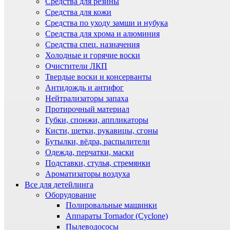
Средства для резины
Средства для кожи
Средства по уходу замши и нубука
Средства для хрома и алюминия
Средства спец. назначения
Холодные и горячие воски
Очистители ЛКП
Твердые воски и консерванты
Антидождь и антифог
Нейтрализаторы запаха
Протирочный материал
Губки, спонжи, аппликаторы
Кисти, щетки, рукавицы, сгоны
Бутылки, вёдра, распылители
Одежда, перчатки, маски
Подставки, стулья, стремянки
Ароматизаторы воздуха
Все для детейлинга
Оборудование
Полировальные машинки
Аппараты Tornador (Cyclone)
Пылеводососы