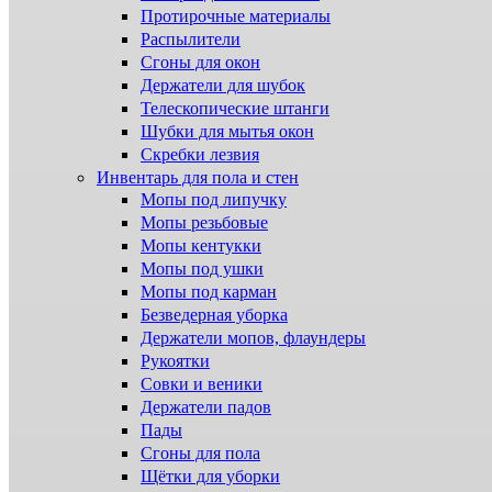
Протирочные материалы
Распылители
Сгоны для окон
Держатели для шубок
Телескопические штанги
Шубки для мытья окон
Скребки лезвия
Инвентарь для пола и стен
Мопы под липучку
Мопы резьбовые
Мопы кентукки
Мопы под ушки
Мопы под карман
Безведерная уборка
Держатели мопов, флаундеры
Рукоятки
Совки и веники
Держатели падов
Пады
Сгоны для пола
Щётки для уборки