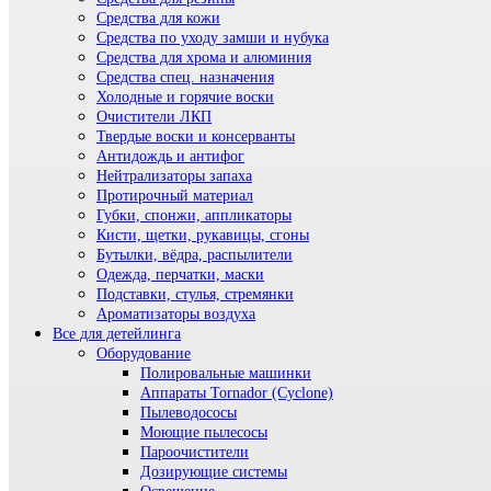
Средства для кожи
Средства по уходу замши и нубука
Средства для хрома и алюминия
Средства спец. назначения
Холодные и горячие воски
Очистители ЛКП
Твердые воски и консерванты
Антидождь и антифог
Нейтрализаторы запаха
Протирочный материал
Губки, спонжи, аппликаторы
Кисти, щетки, рукавицы, сгоны
Бутылки, вёдра, распылители
Одежда, перчатки, маски
Подставки, стулья, стремянки
Ароматизаторы воздуха
Все для детейлинга
Оборудование
Полировальные машинки
Аппараты Tornador (Cyclone)
Пылеводососы
Моющие пылесосы
Пароочистители
Дозирующие системы