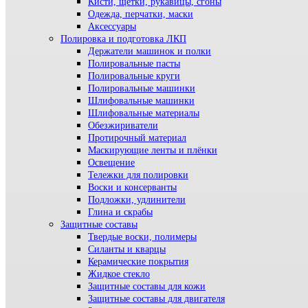
Кисти, щетки, рукавицы, сгоны
Одежда, перчатки, маски
Аксессуары
Полировка и подготовка ЛКП
Держатели машинок и полки
Полировальные пасты
Полировальные круги
Полировальные машинки
Шлифовальные машинки
Шлифовальные материалы
Обезжириватели
Протирочный материал
Маскирующие ленты и плёнки
Освещение
Тележки для полировки
Воски и консерванты
Подложки, удлинители
Глина и скрабы
Защитные составы
Твердые воски, полимеры
Силанты и кварцы
Керамические покрытия
Жидкое стекло
Защитные составы для кожи
Защитные составы для двигателя