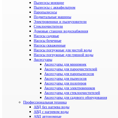
Пылесосы моющие
Пылесосы с аквафильтром
Паропылесосы
Подметальные машины
Электровеники и пылеуловители
Стеклоочистители
Домовые станции водоснабжения
Насосы садовые
Насосы бочечные
Насосы скваженные
Насосы погружные для чистой воды
Насосы погружные для грязной воды
Аксессуары
Аксессуары для минимоек
Аксессуары для пароочистителей
Аксессуары для паропылесосов
Аксессуары для пылесосов
Аксессуары для полотеров
Аксессуары для электровеников
Аксессуары для стеклоочистителей
Аксессуары для садового оборудования
Профессиональная техника
АВД без нагрева воды
АВД с нагревом воды
АВД автономные