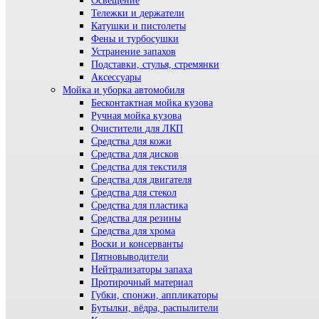
Освещение
Тележки и держатели
Катушки и пистолеты
Фены и турбосушки
Устранение запахов
Подставки, стулья, стремянки
Аксессуары
Мойка и уборка автомобиля
Бесконтактная мойка кузова
Ручная мойка кузова
Очистители для ЛКП
Средства для кожи
Средства для дисков
Средства для текстиля
Средства для двигателя
Средства для стекол
Средства для пластика
Средства для резины
Средства для хрома
Воски и консерванты
Пятновыводители
Нейтрализаторы запаха
Протирочный материал
Губки, спонжи, аппликаторы
Бутылки, вёдра, распылители