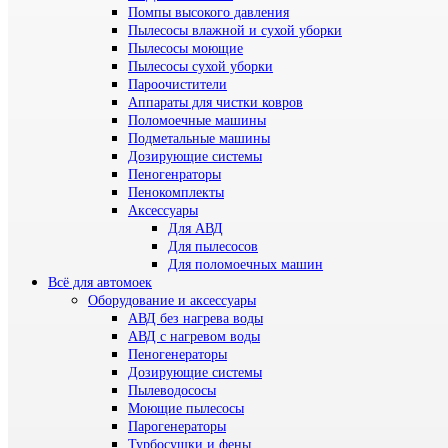
Помпы высокого давления
Пылесосы влажной и сухой уборки
Пылесосы моющие
Пылесосы сухой уборки
Пароочистители
Аппараты для чистки ковров
Поломоечные машины
Подметальные машины
Дозирующие системы
Пеногенраторы
Пенокомплекты
Аксессуары
Для АВД
Для пылесосов
Для поломоечных машин
Всё для автомоек
Оборудование и аксессуары
АВД без нагрева воды
АВД с нагревом воды
Пеногенераторы
Дозирующие системы
Пылеводососы
Моющие пылесосы
Парогенераторы
Турбосушки и фены