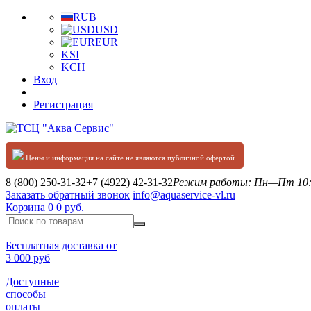
RUB
USD
EUR
KSI
KCH
Вход
Регистрация
Цены и информация на сайте не являются публичной офертой.
8 (800) 250-31-32
+7 (4922) 42-31-32
Режим работы: Пн—Пт 10:0
Заказать обратный звонок
info@aquaservice-vl.ru
Корзина
0
0 руб.
Бесплатная доставка от
3 000 руб
Доступные
способы
оплаты