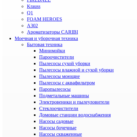
Krauss
Q1
FOAM HEROES
A302
Ароматизаторы CARIBI
Моечная и уборочная техника
Бытовая техника
Минимойки
Пароочистители
Пылесосы сухой уборки
Пылесосы влажной и сухой уборки
Пылесосы моющие
Пылесосы с аквафильтром
Паропылесосы
Подметальные машины
Электровеники и пылеуловители
Стеклоочистители
Домовые станции водоснабжения
Насосы садовые
Насосы бочечные
Насосы скваженные