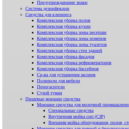
Предупреждающие знаки
Система дезинфекции
Cредства для клининга
Комплексная уборка полов
Комплексная уборка кухни
Комплексная уборка зоны ресепшн
Комплексная уборка зоны номеров
Комплексная уборка зоны туалетов
Комплексная уборка стен зданий
Комплексная уборка фасадов
Комплексная уборка рефрижераторов
Комплексная уборка бассейнов
Ср-ва для устранения засоров
Полироли для мебели
Пеногасители
Сухой туман
Пищевые моющие средства
Моющие средства для молочной промышленн
Специальные средства
Внутренняя мойка сип (CIP)
Внешняя мойка оборудования, полов, ст
Моющие средства для пивной и безалкогольн