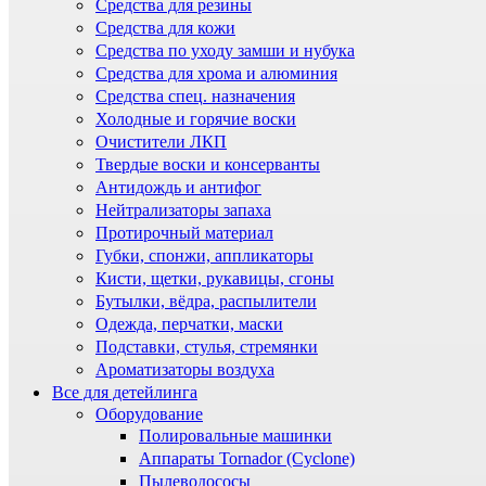
Средства для резины
Средства для кожи
Средства по уходу замши и нубука
Средства для хрома и алюминия
Средства спец. назначения
Холодные и горячие воски
Очистители ЛКП
Твердые воски и консерванты
Антидождь и антифог
Нейтрализаторы запаха
Протирочный материал
Губки, спонжи, аппликаторы
Кисти, щетки, рукавицы, сгоны
Бутылки, вёдра, распылители
Одежда, перчатки, маски
Подставки, стулья, стремянки
Ароматизаторы воздуха
Все для детейлинга
Оборудование
Полировальные машинки
Аппараты Tornador (Cyclone)
Пылеводососы