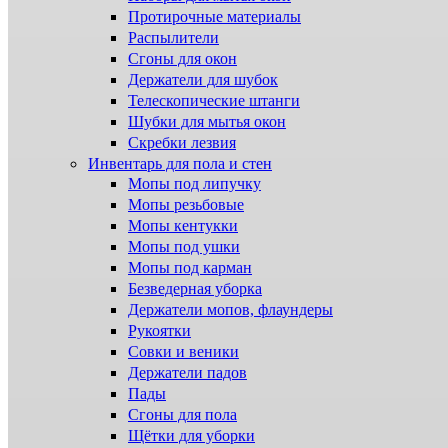
Протирочные материалы
Распылители
Сгоны для окон
Держатели для шубок
Телескопические штанги
Шубки для мытья окон
Скребки лезвия
Инвентарь для пола и стен
Мопы под липучку
Мопы резьбовые
Мопы кентукки
Мопы под ушки
Мопы под карман
Безведерная уборка
Держатели мопов, флаундеры
Рукоятки
Совки и веники
Держатели падов
Пады
Сгоны для пола
Щётки для уборки